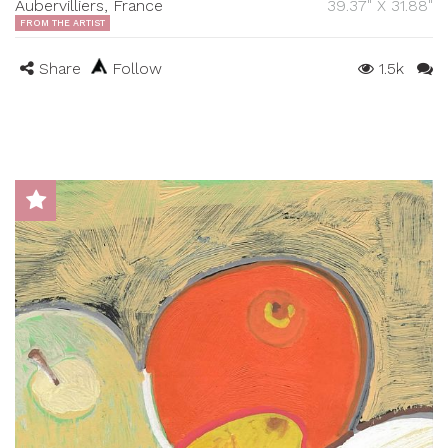
Aubervilliers, France
39.37" X 31.88"
FROM THE ARTIST
Share
Follow
1.5k