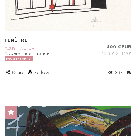
FENÊTRE
400 €EUR
Alain HALTER
Aubervilliers, France
10.35" X 8.26"
FROM THE ARTIST
Share
Follow
33k