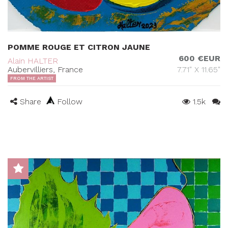
POMME ROUGE ET CITRON JAUNE
600 €EUR
Alain HALTER
Aubervilliers, France
7.71" X 11.65"
FROM THE ARTIST
Share
Follow
1.5k