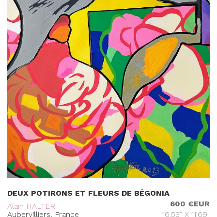
DEUX POTIRONS ET FLEURS DE BÉGONIA
600 €EUR
Alain HALTER
Aubervilliers, France
16.53" X 11.69"