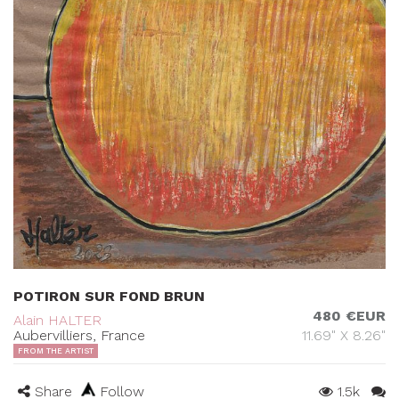
POTIRON SUR FOND BRUN
480 €EUR
Alain HALTER
Aubervilliers, France
11.69" X 8.26"
FROM THE ARTIST
Share
Follow
1.5k