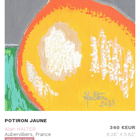
POTIRON JAUNE
340 €EUR
Alain HALTER
Aubervilliers, France
8.26" X 5.82"
FROM THE ARTIST