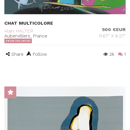
CHAT MULTICOLORE
500 €EUR
Alain HALTER
Aubervilliers, France
11.67" X 8.27"
FROM THE ARTIST
Share
Follow
2k
1