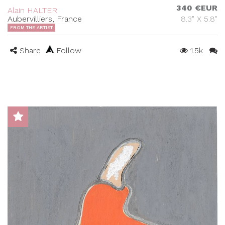
340 €EUR
Alain HALTER
Aubervilliers, France
8.3" X 5.8"
FROM THE ARTIST
Share
Follow
1.5k