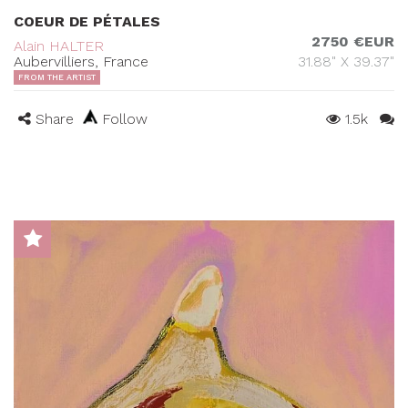
COEUR DE PÉTALES
2750 €EUR
Alain HALTER
Aubervilliers, France
31.88" X 39.37"
FROM THE ARTIST
Share
Follow
1.5k