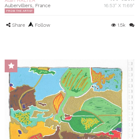
Alain HALTER
Aubervilliers, France
16.53" X 11.69"
FROM THE ARTIST
Share
Follow
1.5k