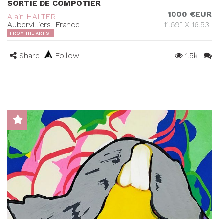
SORTIE DE COMPOTIER
1000 €EUR
Alain HALTER
Aubervilliers, France
11.69" X 16.53"
FROM THE ARTIST
Share
Follow
1.5k