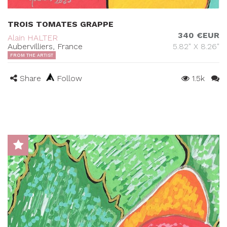
TROIS TOMATES GRAPPE
340 €EUR
Alain HALTER
Aubervilliers, France
5.82" X 8.26"
FROM THE ARTIST
Share
Follow
1.5k