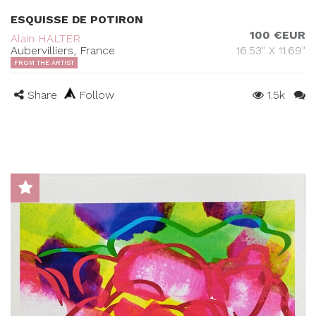
ESQUISSE DE POTIRON
100 €EUR
Alain HALTER
Aubervilliers, France
16.53" X 11.69"
FROM THE ARTIST
Share
Follow
1.5k