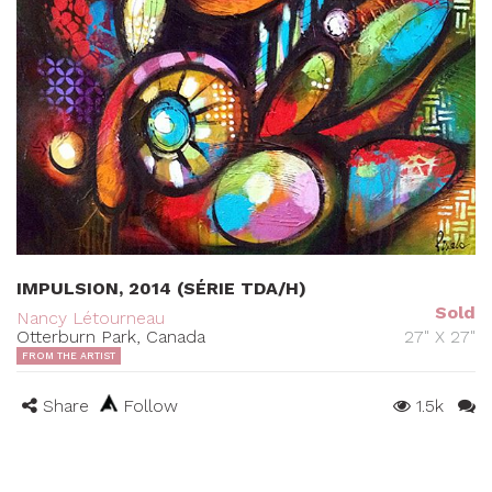
IMPULSION, 2014 (SÉRIE TDA/H)
Sold
Nancy Létourneau
Otterburn Park, Canada
27" X 27"
FROM THE ARTIST
Share
Follow
1.5k