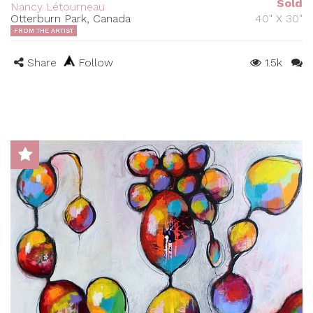
Sold
Nancy Létourneau
Otterburn Park, Canada
40" X 30"
FROM THE ARTIST
Share
Follow
1.5k