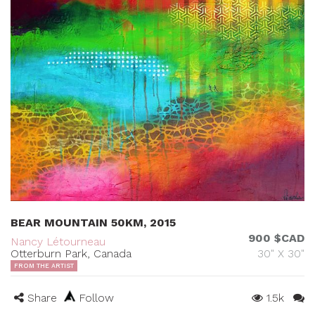
BEAR MOUNTAIN 50KM, 2015
900 $CAD
Nancy Létourneau
Otterburn Park, Canada
30" X 30"
FROM THE ARTIST
Share
Follow
1.5k