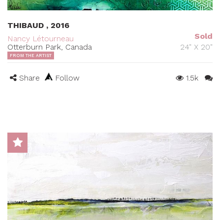
THIBAUD , 2016
Sold
Nancy Létourneau
Otterburn Park, Canada
24" X 20"
FROM THE ARTIST
Share
Follow
1.5k