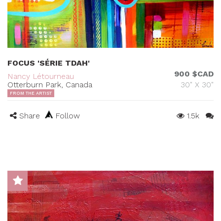
FOCUS 'SÉRIE TDAH'
900 $CAD
Nancy Létourneau
Otterburn Park, Canada
30" X 30"
FROM THE ARTIST
Share
Follow
1.5k