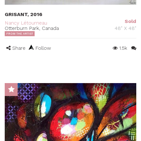
GRISANT, 2016
Sold
Nancy Létourneau
Otterburn Park, Canada
48" X 48"
FROM THE ARTIST
Share
Follow
1.5k