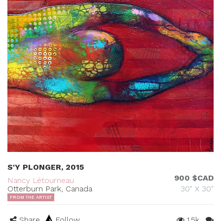
S'Y PLONGER, 2015
900 $CAD
Nancy Létourneau
Otterburn Park, Canada
30" X 30"
FROM THE ARTIST
Share
Follow
1.5k