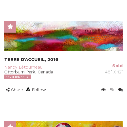
TERRE D'ACCUEIL, 2016
Sold
Nancy Létourneau
Otterburn Park, Canada
48" X 12"
FROM THE ARTIST
Share
Follow
1.6k