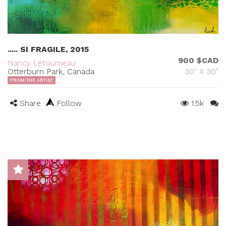
..... SI FRAGILE, 2015
900 $CAD
Nancy Létourneau
Otterburn Park, Canada
30" X 30"
FROM THE ARTIST
Share
Follow
1.5k