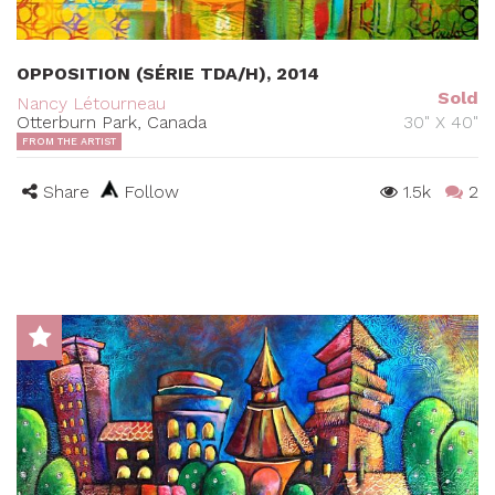
OPPOSITION (SÉRIE TDA/H), 2014
Sold
Nancy Létourneau
Otterburn Park, Canada
30" X 40"
FROM THE ARTIST
Share
Follow
1.5k
2