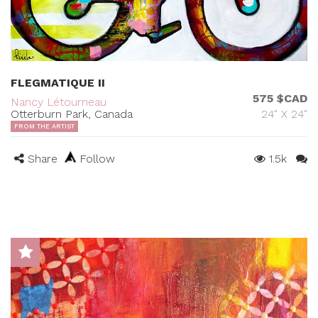
FLEGMATIQUE II
575 $CAD
Nancy Létourneau
Otterburn Park, Canada
24" X 24"
FROM THE ARTIST
Share
Follow
1.5k