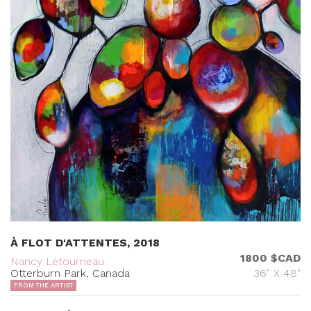
À FLOT D'ATTENTES, 2018
1800 $CAD
Nancy Létourneau
Otterburn Park, Canada
36" X 48"
FROM THE ARTIST