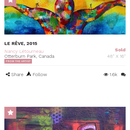
LE RÊVE, 2015
Sold
Nancy Létourneau
Otterburn Park, Canada
48" X 16"
FROM THE ARTIST
Share
Follow
1.6k