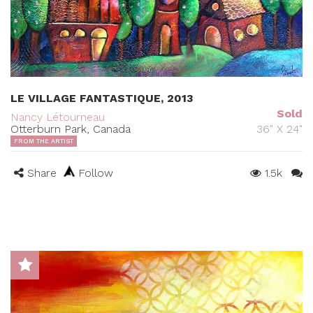
LE VILLAGE FANTASTIQUE, 2013
Sold
Nancy Létourneau
Otterburn Park, Canada
36" X 24"
FROM THE ARTIST
Share
Follow
1.5k