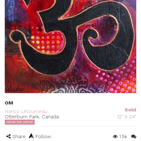
OM
Sold
Nancy Létourneau
Otterburn Park, Canada
12" X 24"
FROM THE ARTIST
Share
Follow
1.5k