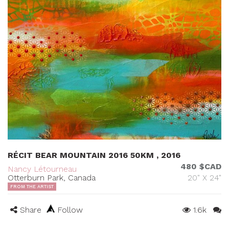
RÉCIT BEAR MOUNTAIN 2016 50KM , 2016
480 $CAD
Nancy Létourneau
Otterburn Park, Canada
20" X 24"
FROM THE ARTIST
Share
Follow
1.6k