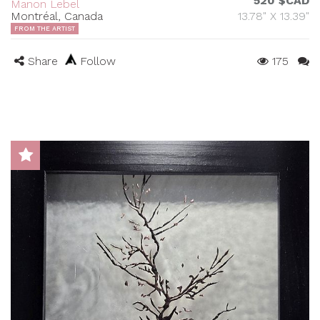
520 $CAD
Manon Lebel
Montréal, Canada
13.78" X 13.39"
FROM THE ARTIST
Share
Follow
175