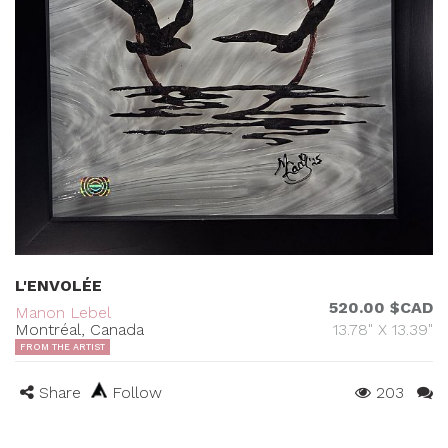
L'ENVOLÉE
520.00 $CAD
Manon Lebel
Montréal, Canada
13.78" X 13.39"
FROM THE ARTIST
Share
Follow
203