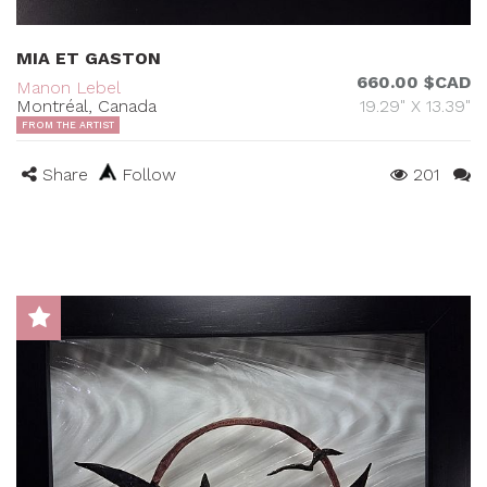
MIA ET GASTON
660.00 $CAD
Manon Lebel
Montréal, Canada
19.29" X 13.39"
FROM THE ARTIST
Share
Follow
201