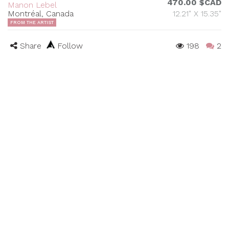
470.00 $CAD
Manon Lebel
Montréal, Canada
12.21" X 15.35"
FROM THE ARTIST
Share
Follow
198
2