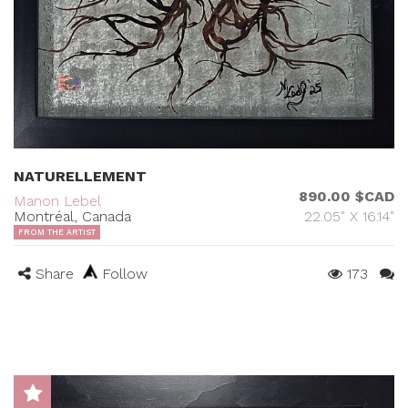
NATURELLEMENT
890.00 $CAD
Manon Lebel
Montréal, Canada
22.05" X 16.14"
FROM THE ARTIST
Share
Follow
173