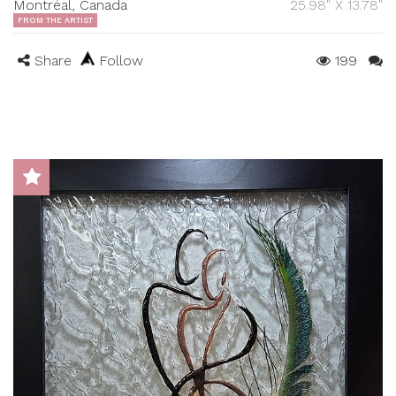
Montréal, Canada
25.98" X 13.78"
FROM THE ARTIST
Share
Follow
199