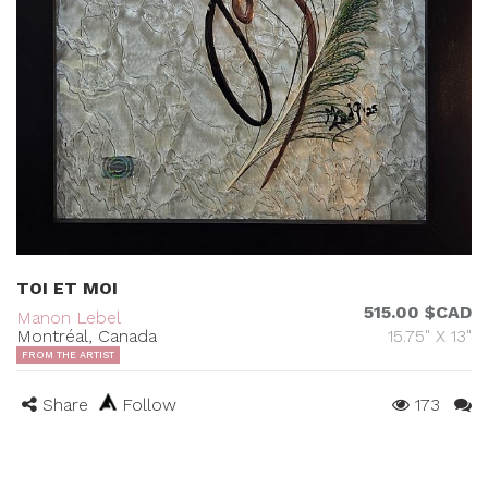
TOI ET MOI
515.00 $CAD
Manon Lebel
Montréal, Canada
15.75" X 13"
FROM THE ARTIST
Share
Follow
173