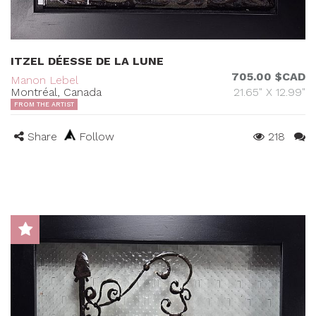
ITZEL DÉESSE DE LA LUNE
705.00 $CAD
Manon Lebel
Montréal, Canada
21.65" X 12.99"
FROM THE ARTIST
Share
Follow
218