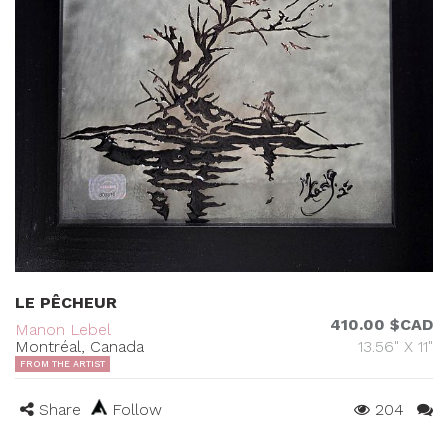
LE PÊCHEUR
410.00 $CAD
Manon Lebel
Montréal, Canada
13.56" X 11"
FROM THE ARTIST
Share
Follow
204