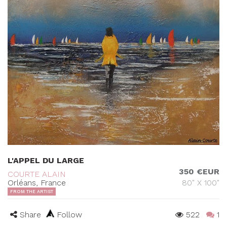
L'APPEL DU LARGE
350 €EUR
COURTE ALAIN
Orléans, France
80" X 100"
FROM THE ARTIST
Share
Follow
522
1