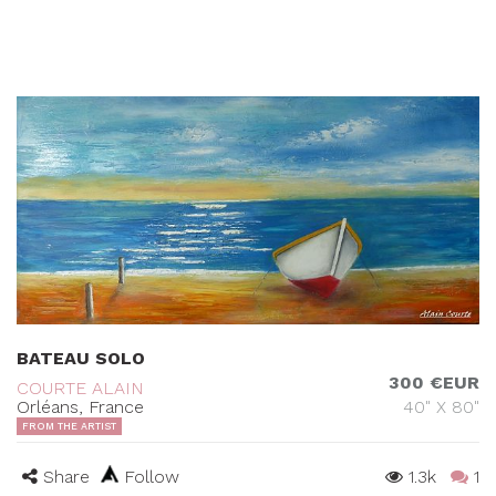
BATEAU SOLO
300 €EUR
COURTE ALAIN
Orléans, France
40" X 80"
FROM THE ARTIST
Share
Follow
1.3k
1