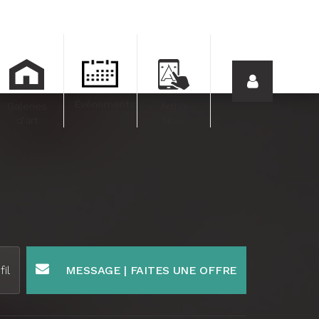
Événements
Galeries
Artblr
d'art
Now.
fil
MESSAGE | FAITES UNE OFFRE