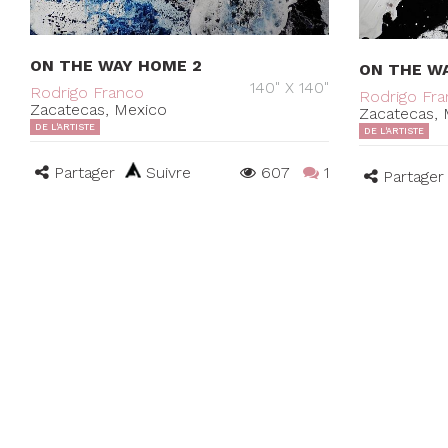
ON THE WAY HOME 2
ON THE W
140" X 140"
Rodrigo Franco
Rodrigo Fr
Zacatecas, Mexico
Zacatecas, 
DE L'ARTISTE
DE L'ARTISTE
Partager
Suivre
607
1
Partager