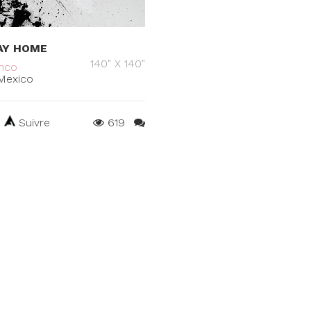
AY HOME
140" X 140"
anco
Mexico
Suivre
619