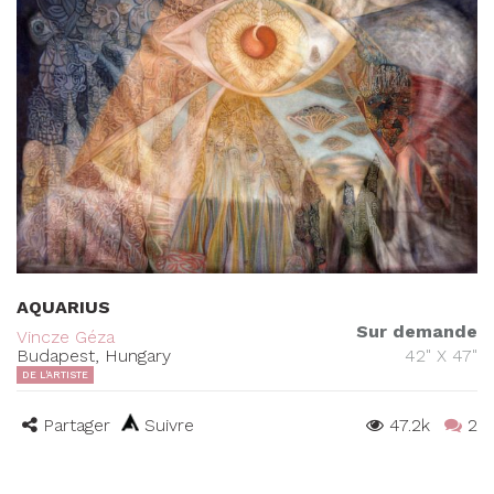
AQUARIUS
Sur demande
Vincze Géza
Budapest, Hungary
42" X 47"
DE L'ARTISTE
Partager
Suivre
47.2k
2