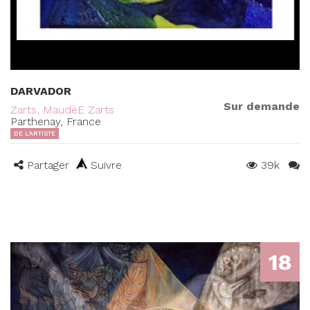
DARVADOR
Sur demande
Zarts, MaudéE Zarts
Parthenay, France
DE L'ARTISTE
Partager
Suivre
39k
18