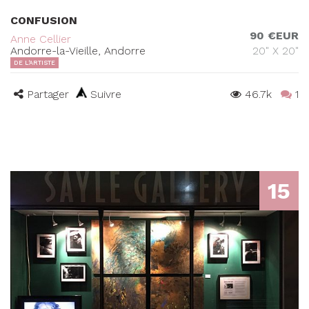
CONFUSION
90 €EUR
Anne Cellier
Andorre-la-Vieille, Andorre
20" X 20"
DE L'ARTISTE
Partager
Suivre
46.7k
1
15