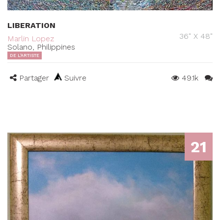
LIBERATION
36" X 48"
Marlin Lopez
Solano, Philippines
DE L'ARTISTE
Partager
Suivre
49.1k
21