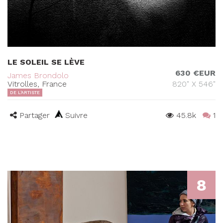
LE SOLEIL SE LÈVE
630 €EUR
James Brondolo
Vitrolles, France
820" X 546"
DE L'ARTISTE
Partager
Suivre
45.8k
1
8