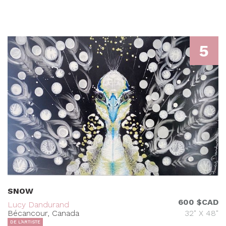
5
SNOW
600 $CAD
Lucy Dandurand
Bécancour, Canada
32" X 48"
DE L'ARTISTE