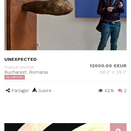
UNEXPECTED
12000.00 €EUR
marius leonte
Bucharest, Romania
86.3" X 39.3"
DE L'ARTISTE
Partager
Suivre
42.1k
2