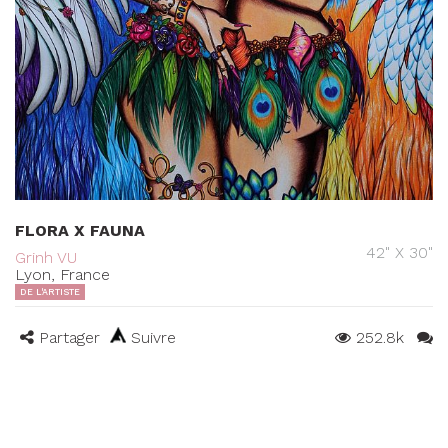
FLORA X FAUNA
42" X 30"
Grinh VU
Lyon, France
DE L'ARTISTE
Partager
Suivre
252.8k