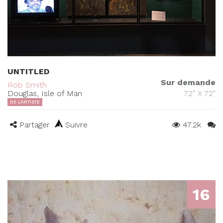
UNTITLED
Sur demande
Rob Smith
Douglas, Isle of Man
72" X 72"
DE L'ARTISTE
Partager
Suivre
47.2k
16