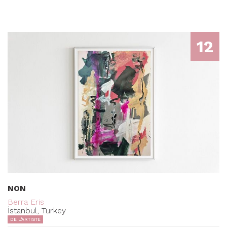
12
NON
Berra Eris
İstanbul, Turkey
DE L'ARTISTE