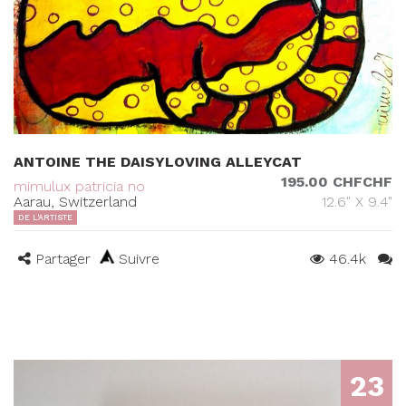
ANTOINE THE DAISYLOVING ALLEYCAT
195.00 CHFCHF
mimulux patricia no
Aarau, Switzerland
12.6" X 9.4"
DE L'ARTISTE
Partager
Suivre
46.4k
23