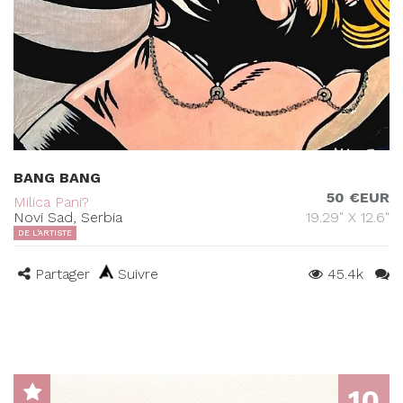
BANG BANG
50 €EUR
Milica Pani?
Novi Sad, Serbia
19.29" X 12.6"
DE L'ARTISTE
Partager
Suivre
45.4k
10