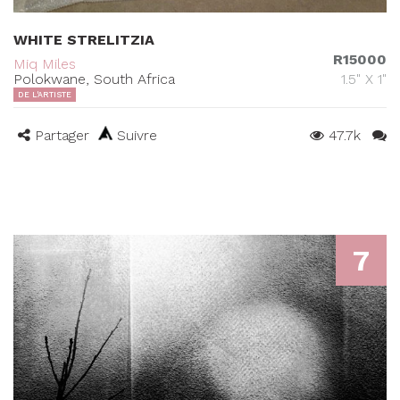
WHITE STRELITZIA
R15000
Miq Miles
Polokwane, South Africa
1.5" X 1"
DE L'ARTISTE
Partager
Suivre
47.7k
7