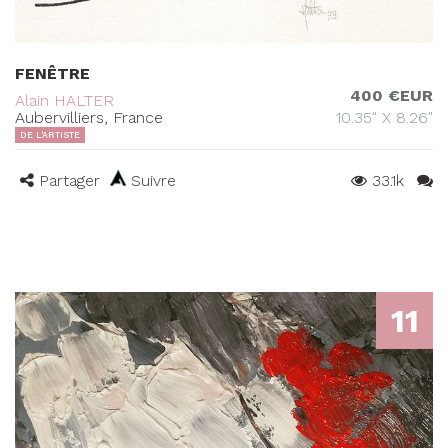
FENÊTRE
400 €EUR
Alain HALTER
Aubervilliers, France
10.35" X 8.26"
DE L'ARTISTE
Partager
Suivre
33.1k
11