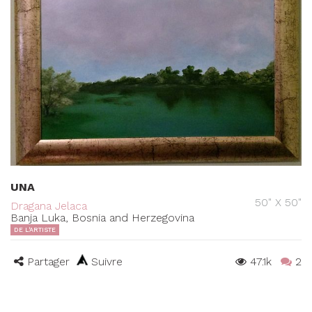
UNA
50" X 50"
Dragana Jelaca
Banja Luka, Bosnia and Herzegovina
DE L'ARTISTE
Partager
Suivre
47.1k
2