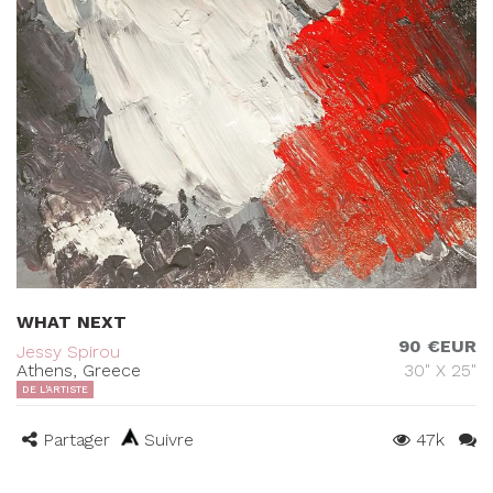
WHAT NEXT
90 €EUR
Jessy Spirou
Athens, Greece
30" X 25"
DE L'ARTISTE
Partager
Suivre
47k