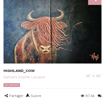
HIGHLAND_COW
36" X 48"
Barbara Sophie Lacasse
DE L'ARTISTE
Partager
Suivre
87.4k