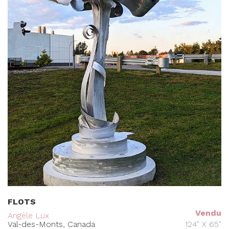
FLOTS
Vendu
Angèle Lux
Val-des-Monts, Canada
124" X 65"