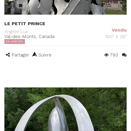
LE PETIT PRINCE
Vendu
Angèle Lux
Val-des-Monts, Canada
100" X 39"
DE L'ARTISTE
Partager
Suivre
793