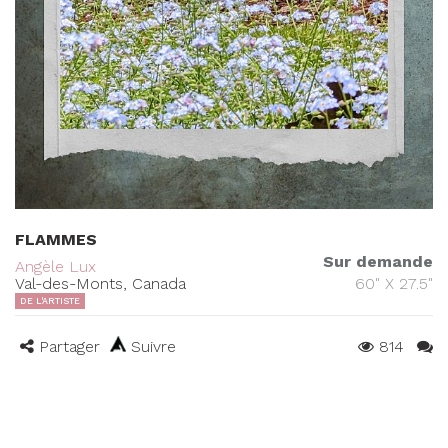
FLAMMES
Sur demande
Angèle Lux
Val-des-Monts, Canada
60" X 27.5"
DE L'ARTISTE
Partager
Suivre
814