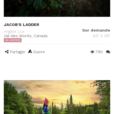
JACOB’S LADDER
Sur demande
Angèle Lux
Val-des-Monts, Canada
83" X 39"
DE L'ARTISTE
Partager
Suivre
790