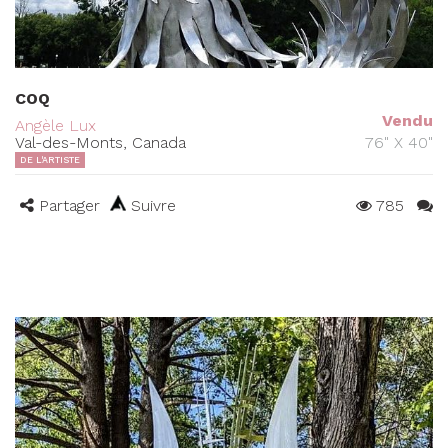
COQ
Vendu
Angèle Lux
Val-des-Monts, Canada
76" X 40"
DE L'ARTISTE
Partager
Suivre
785