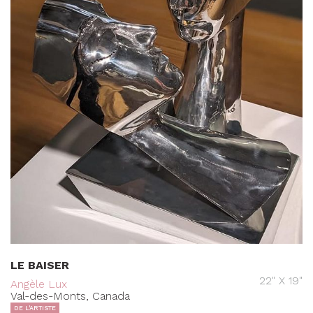
LE BAISER
22" X 19"
Angèle Lux
Val-des-Monts, Canada
DE L'ARTISTE