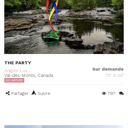
THE PARTY
Sur demande
Angèle Lux
Val-des-Monts, Canada
75" X 24"
DE L'ARTISTE
Partager
Suivre
797