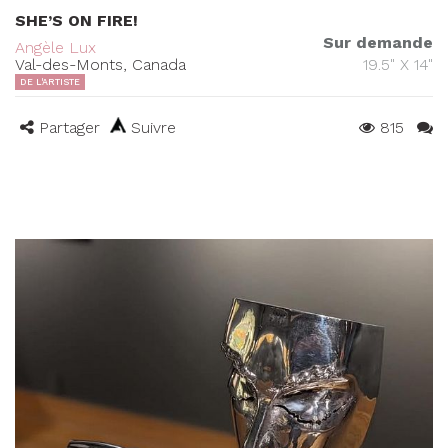
SHE’S ON FIRE!
Sur demande
Angèle Lux
Val-des-Monts, Canada
19.5" X 14"
DE L'ARTISTE
Partager
Suivre
815