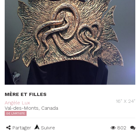
MÈRE ET FILLES
16" X 24"
Angèle Lux
Val-des-Monts, Canada
DE L'ARTISTE
Partager
Suivre
802