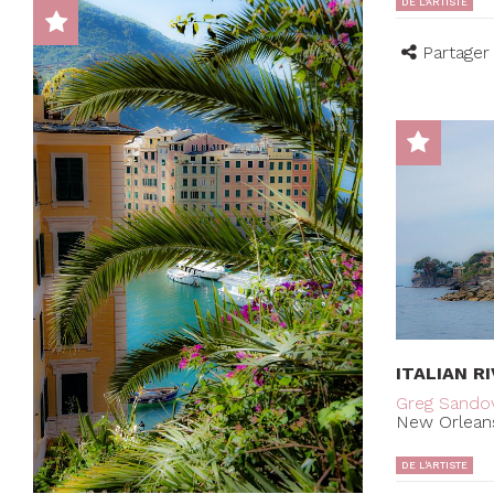
DE L'ARTISTE
Partager
ITALIAN RI
Greg Sando
New Orleans
DE L'ARTISTE