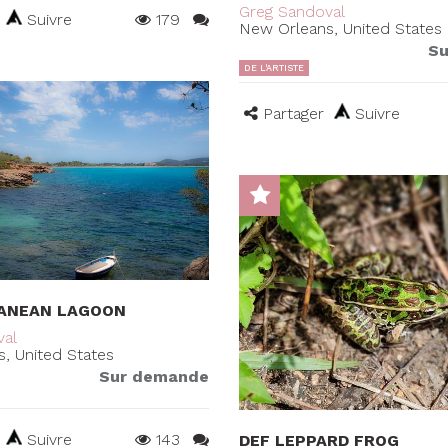
Greg Sandoval
Suivre
179
New Orleans, United States
Su
DE L'ARTISTE
Partager
Suivre
ANEAN LAGOON
val
, United States
Sur demande
Suivre
143
DEF LEPPARD FROG