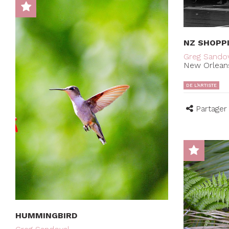
NZ SHOPP
Greg Sando
New Orleans
DE L'ARTISTE
Partager
HUMMINGBIRD