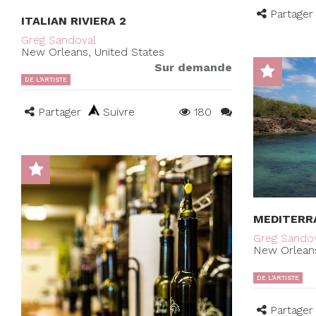
Partager
ITALIAN RIVIERA 2
Greg Sandoval
New Orleans, United States
Sur demande
DE L'ARTISTE
Partager
Suivre
180
MEDITERR
Greg Sando
New Orleans
DE L'ARTISTE
Partager