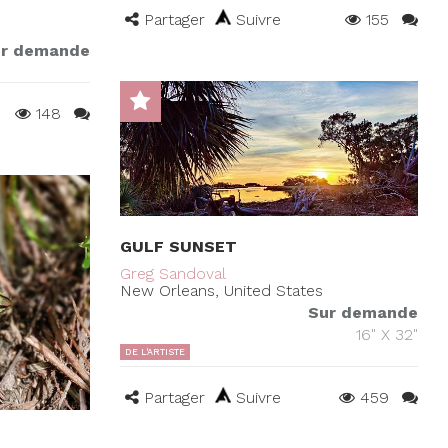
Partager
Suivre
155
r demande
148
GULF SUNSET
Greg Sandoval
New Orleans, United States
Sur demande
16" X 32"
DE L'ARTISTE
Partager
Suivre
459