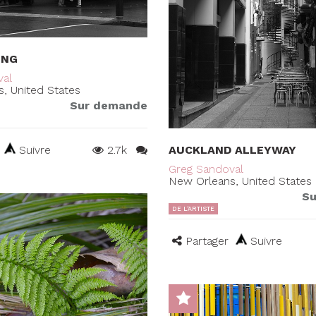
ING
val
, United States
Sur demande
Suivre
2.7k
AUCKLAND ALLEYWAY
Greg Sandoval
New Orleans, United States
Su
DE L'ARTISTE
Partager
Suivre