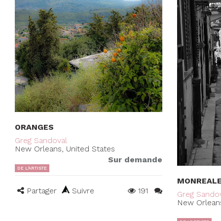
ORANGES
Greg Sandoval
New Orleans, United States
Sur demande
DE L'ARTISTE
MONREALE
Partager
Suivre
191
Greg Sando
New Orleans