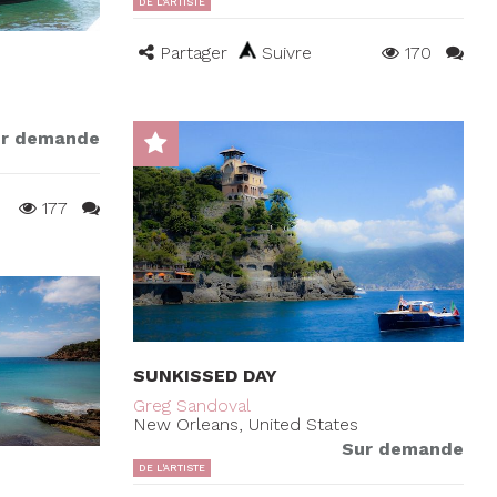
DE L'ARTISTE
Partager
Suivre
170
r demande
177
SUNKISSED DAY
Greg Sandoval
New Orleans, United States
Sur demande
DE L'ARTISTE