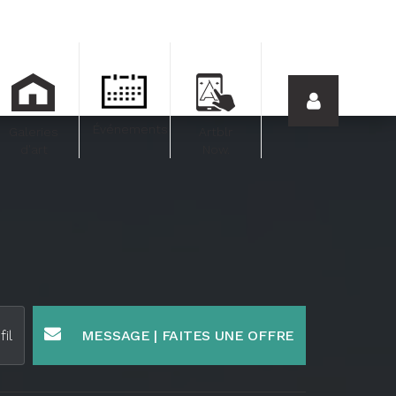
Événements
Galeries
Artblr
d'art
Now.
fil
MESSAGE | FAITES UNE OFFRE