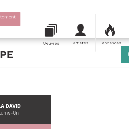
itement
Artistes
Tendances
Oeuvres
PE
LA DAVID
yaume-Uni