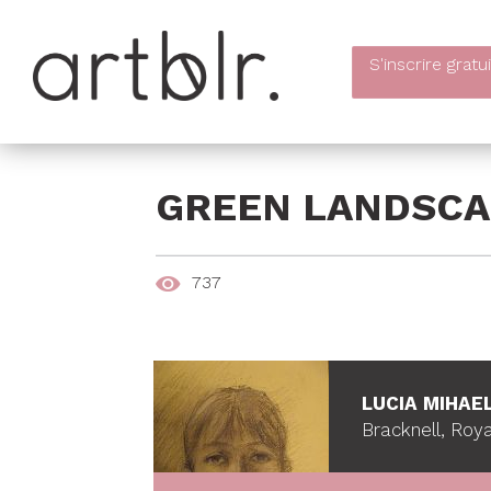
S'inscrire
gratu
GREEN LANDSCA
737
LUCIA MIHAE
Bracknell, Ro