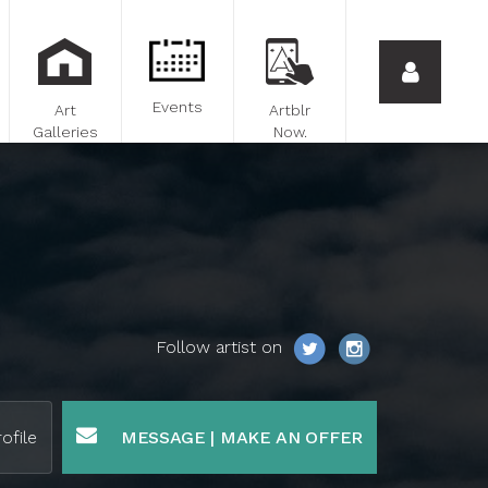
Events
Art
Artblr
Galleries
Now.
Follow artist on
ofile
MESSAGE | MAKE AN OFFER