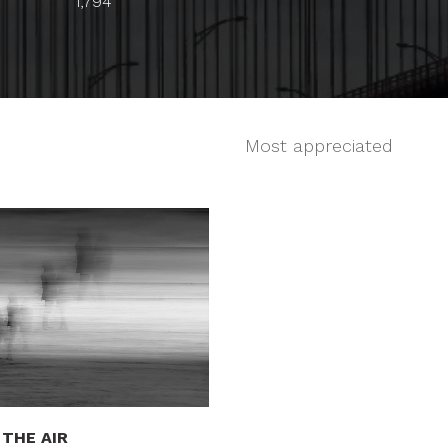
1,794
Most appreciated
 THE AIR