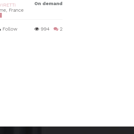
On demand
VIRETTi
me, France
T
Follow
994
2