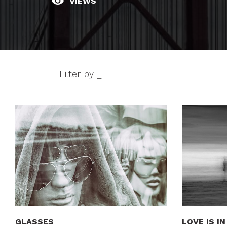
VIEWS
Filter by _
GLASSES
LOVE IS IN