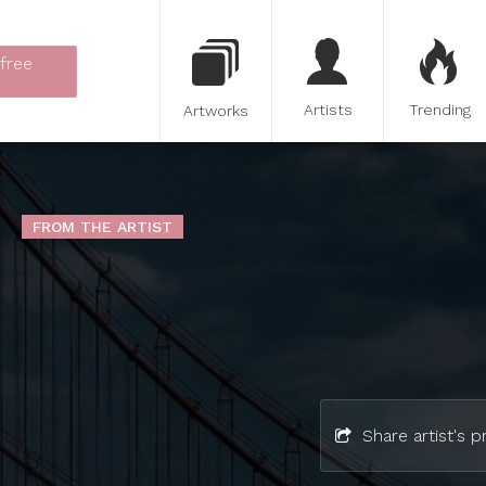
 free
Artists
Trending
Artworks
FROM THE ARTIST
Share artist's pr