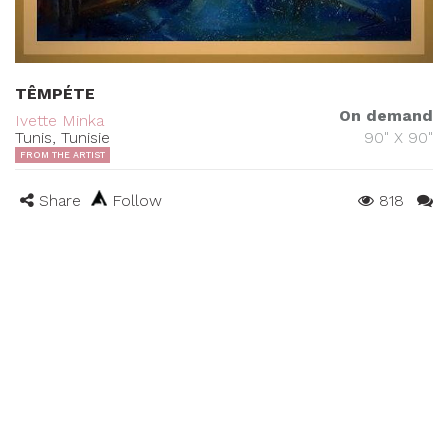
TÊMPÉTE
On demand
Ivette Minka
Tunis, Tunisie
90" X 90"
FROM THE ARTIST
Share
Follow
818