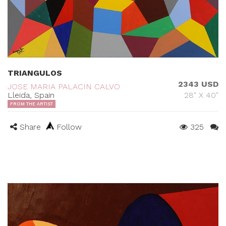
TRIANGULOS
2343 USD
JOSE MARIA PALACIN CALVO
Lleida, Spain
28" X 40"
FROM THE ARTIST
Share
Follow
325