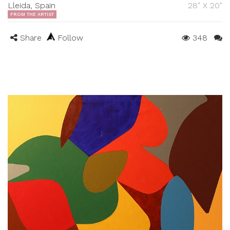
Lleida, Spain
28" X 20"
FROM THE ARTIST
Share
Follow
348