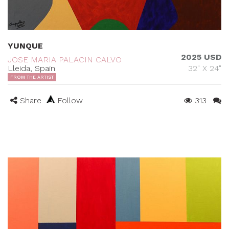
YUNQUE
2025 USD
JOSE MARIA PALACIN CALVO
Lleida, Spain
32" X 24"
FROM THE ARTIST
Share
Follow
313