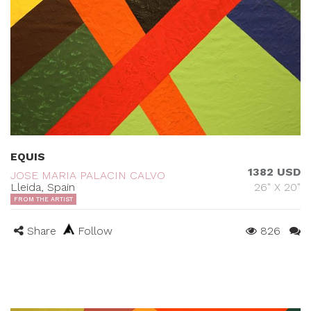
EQUIS
1382 USD
JOSE MARIA PALACIN CALVO
Lleida, Spain
26" X 20"
FROM THE ARTIST
Share
Follow
826