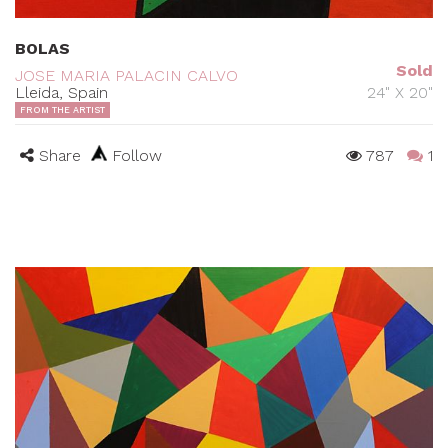
BOLAS
Sold
JOSE MARIA PALACIN CALVO
Lleida, Spain
24" X 20"
FROM THE ARTIST
Share
Follow
787
1