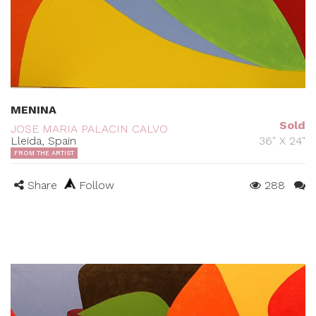
MENINA
Sold
JOSE MARIA PALACIN CALVO
Lleida, Spain
36" X 24"
FROM THE ARTIST
Share
Follow
288