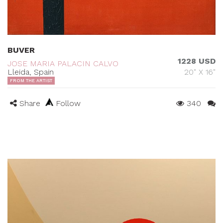
BUVER
1228 USD
JOSE MARIA PALACIN CALVO
Lleida, Spain
20" X 16"
FROM THE ARTIST
Share
Follow
340