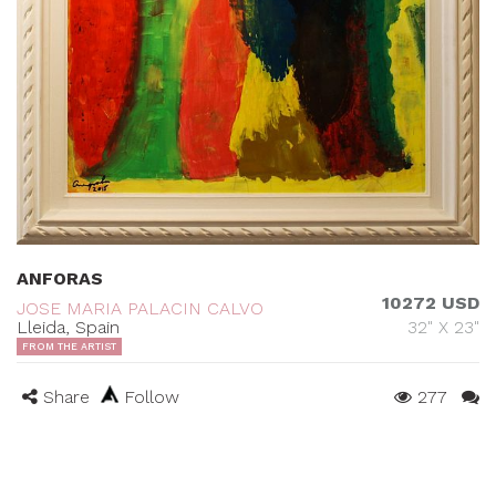
ANFORAS
10272 USD
JOSE MARIA PALACIN CALVO
Lleida, Spain
32" X 23"
FROM THE ARTIST
Share
Follow
277