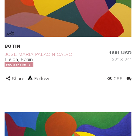
BOTIN
1681 USD
JOSE MARIA PALACIN CALVO
Lleida, Spain
32" X 24"
FROM THE ARTIST
Share
Follow
299