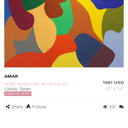
AMAR
1681 USD
JOSE MARIA PALACIN CALVO
Lleida, Spain
32" X 24"
FROM THE ARTIST
Share
Follow
331