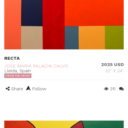
RECTA
2025 USD
JOSE MARIA PALACIN CALVO
Lleida, Spain
32" X 24"
FROM THE ARTIST
Share
Follow
311