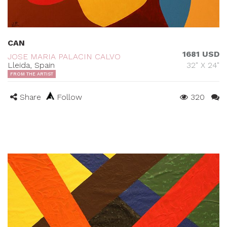
CAN
1681 USD
JOSE MARIA PALACIN CALVO
Lleida, Spain
32" X 24"
FROM THE ARTIST
Share
Follow
320