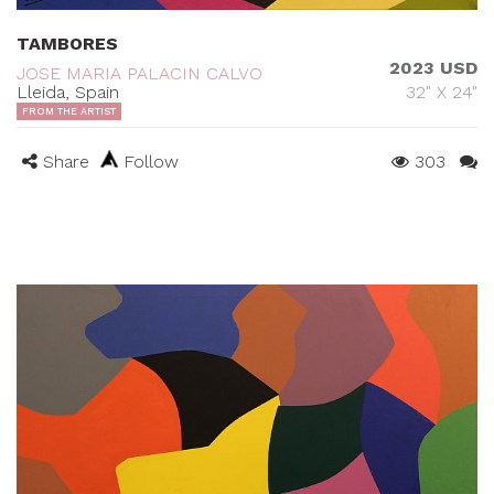
TAMBORES
2023 USD
JOSE MARIA PALACIN CALVO
Lleida, Spain
32" X 24"
FROM THE ARTIST
Share
Follow
303