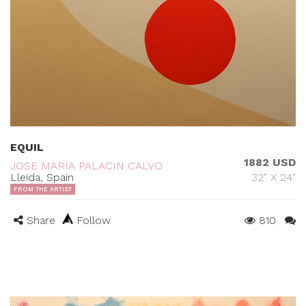
EQUIL
1882 USD
JOSE MARIA PALACIN CALVO
Lleida, Spain
32" X 24"
FROM THE ARTIST
Share
Follow
810