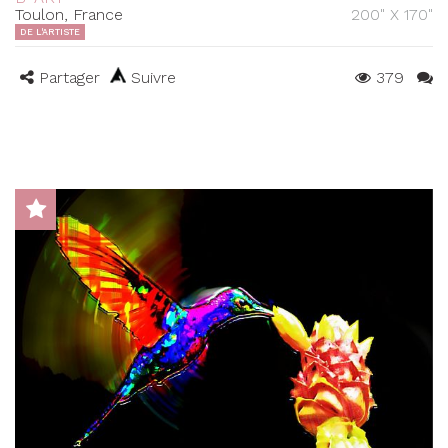
Toulon, France
200" X 170"
DE L'ARTISTE
Partager
Suivre
379