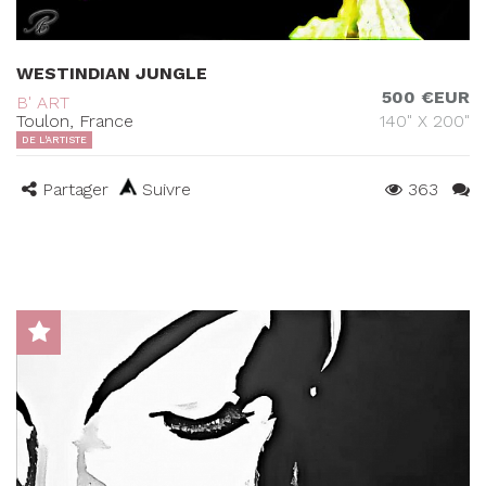
WESTINDIAN JUNGLE
500 €EUR
B' ART
Toulon, France
140" X 200"
DE L'ARTISTE
Partager
Suivre
363