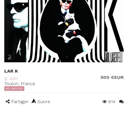
LAR K
500 €EUR
B' ART
Toulon, France
DE L'ARTISTE
Partager
Suivre
614