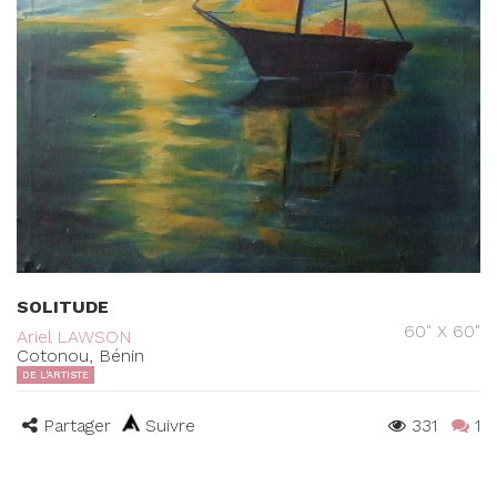
SOLITUDE
60" X 60"
Ariel LAWSON
Cotonou, Bénin
DE L'ARTISTE
Partager
Suivre
331
1