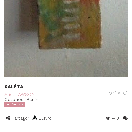
KALÉTA
97" X 16"
Ariel LAWSON
Cotonou, Bénin
DE L'ARTISTE
Partager
Suivre
413