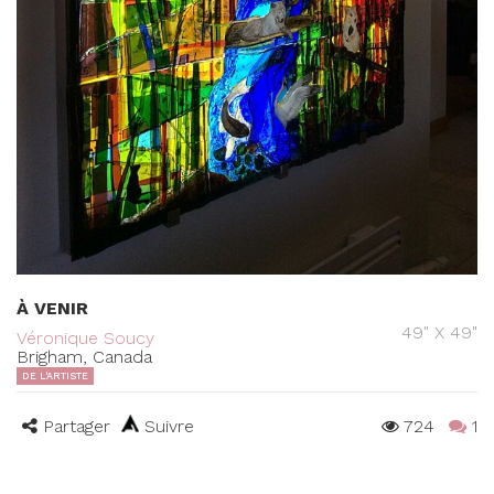
À VENIR
49" X 49"
Véronique Soucy
Brigham, Canada
DE L'ARTISTE
Partager
Suivre
724
1