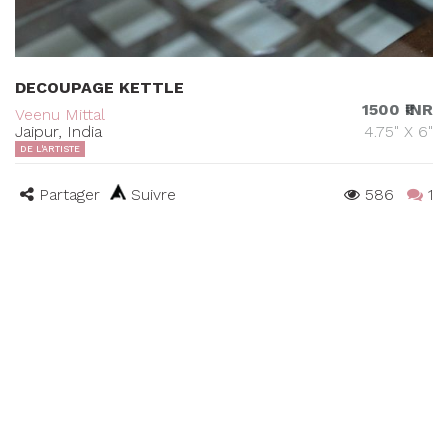
DECOUPAGE KETTLE
1500 ₹INR
Veenu Mittal
Jaipur, India
4.75" X 6"
DE L'ARTISTE
Partager
Suivre
586
1