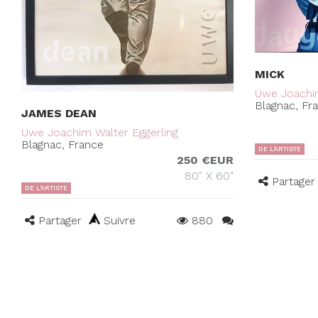
MICK
Uwe Joachim
Blagnac, Fr
JAMES DEAN
Uwe Joachim Walter Eggerling
Blagnac, France
DE L'ARTISTE
250 €EUR
80" X 60"
Partager
DE L'ARTISTE
Partager
Suivre
880