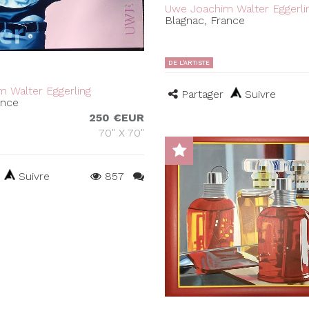
Uwe Joachim Walter Eggerli
Blagnac, France
DE L'ARTISTE
 Walter Eggerling
Partager
Suivre
ance
250 €EUR
70" X 70"
Suivre
857