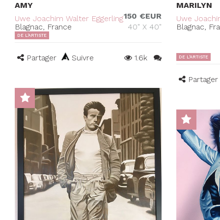
AMY
MARILYN
150 €EUR
Uwe Joachim Walter Eggerling
Uwe Joachim
Blagnac, France
40" X 40"
Blagnac, Fr
DE L'ARTISTE
Partager
Suivre
1.6k
DE L'ARTISTE
Partager