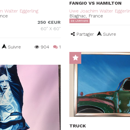
FANGIO VS HAMILTON
 Walter Eggerling
Uwe Joachim Walter Eggerli
ance
Blagnac, France
250 €EUR
DE L'ARTISTE
60" X 60"
Partager
Suivre
Suivre
904
1
TRUCK