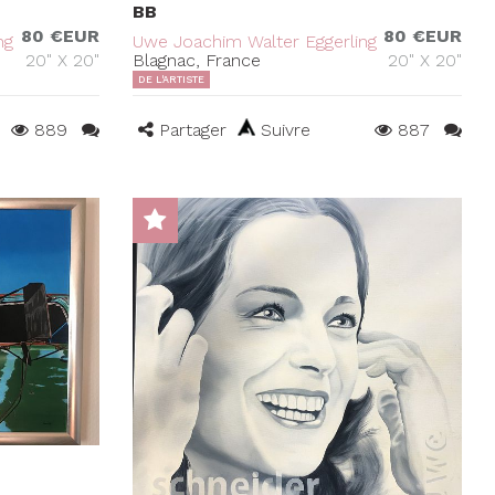
BB
80 €EUR
80 €EUR
ng
Uwe Joachim Walter Eggerling
20" X 20"
Blagnac, France
20" X 20"
DE L'ARTISTE
889
Partager
Suivre
887