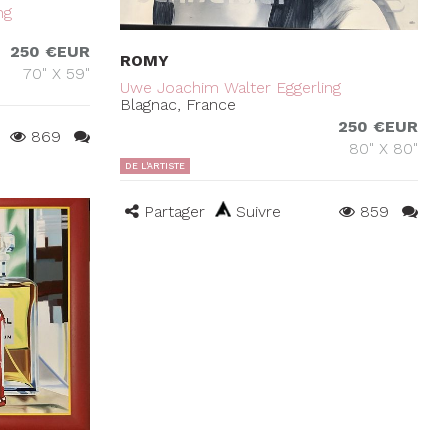
ng
250 €EUR
ROMY
70" X 59"
Uwe Joachim Walter Eggerling
Blagnac, France
250 €EUR
869
80" X 80"
DE L'ARTISTE
Partager
Suivre
859