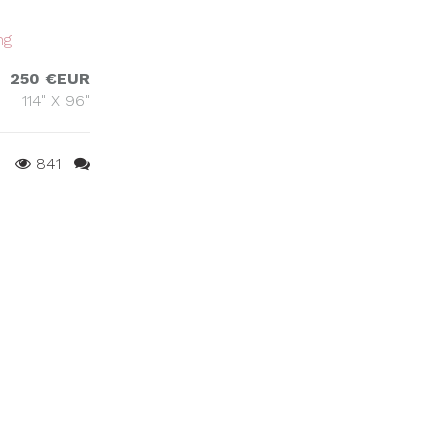
ng
250 €EUR
114" X 96"
841