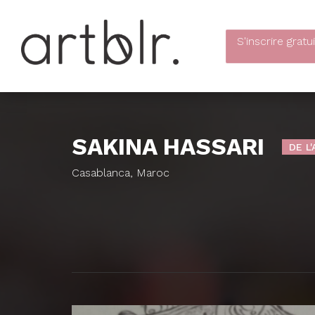
S'inscrire
gratu
SAKINA HASSARI
DE L
Casablanca, Maroc