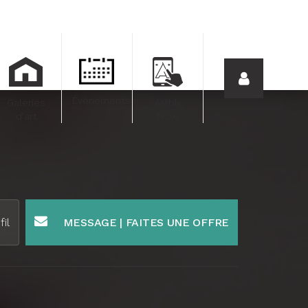
Événements
Galeries
Artblr
d'art
Now.
fil
MESSAGE | FAITES UNE OFFRE