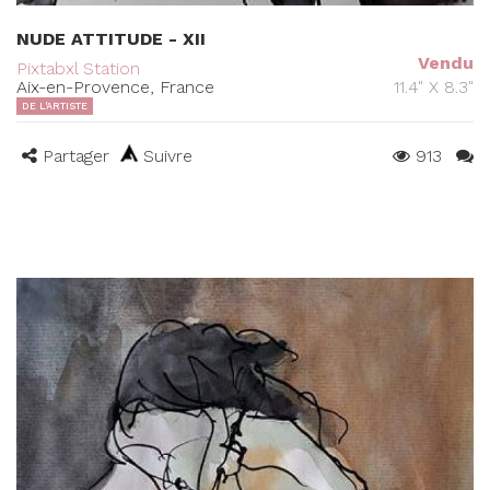
NUDE ATTITUDE - XII
Vendu
Pixtabxl Station
Aix-en-Provence, France
11.4" X 8.3"
DE L'ARTISTE
Partager
Suivre
913