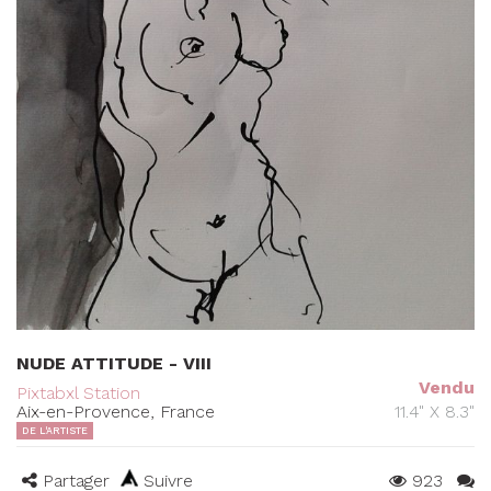
NUDE ATTITUDE - VIII
Vendu
Pixtabxl Station
Aix-en-Provence, France
11.4" X 8.3"
DE L'ARTISTE
Partager
Suivre
923