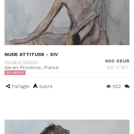
NUDE ATTITUDE - XIV
400 €EUR
Pixtabxl Station
Aix-en-Provence, France
11.8" X 15.7"
DE L'ARTISTE
Partager
Suivre
922