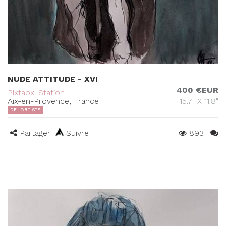
NUDE ATTITUDE - XVI
400 €EUR
Pixtabxl Station
Aix-en-Provence, France
15.7" X 11.8"
DE L'ARTISTE
Partager
Suivre
893