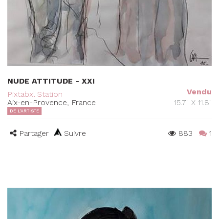
NUDE ATTITUDE - XXI
Vendu
Pixtabxl Station
Aix-en-Provence, France
15.7" X 11.8"
DE L'ARTISTE
Partager
Suivre
883
1