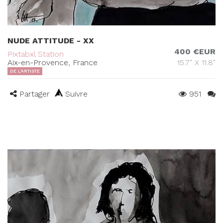
NUDE ATTITUDE - XX
400 €EUR
Pixtabxl Station
Aix-en-Provence, France
15.7" X 11.8"
DE L'ARTISTE
Partager
Suivre
951