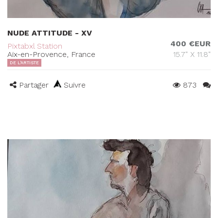
NUDE ATTITUDE - XV
400 €EUR
Pixtabxl Station
Aix-en-Provence, France
15.7" X 11.8"
DE L'ARTISTE
Partager
Suivre
873