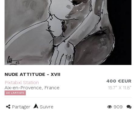
NUDE ATTITUDE - XVII
400 €EUR
Pixtabxl Station
Aix-en-Provence, France
15.7" X 11.8"
DE L'ARTISTE
Partager
Suivre
909