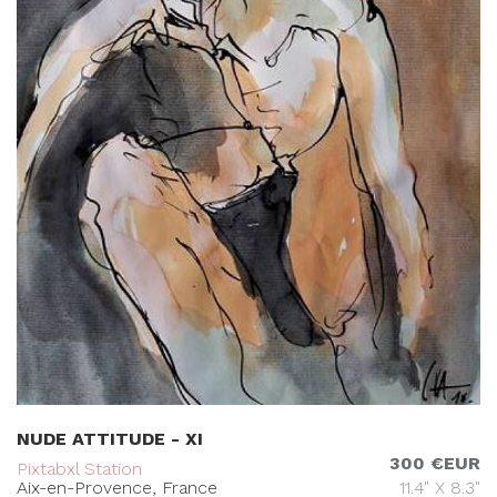
NUDE ATTITUDE - XI
300 €EUR
Pixtabxl Station
Aix-en-Provence, France
11.4" X 8.3"