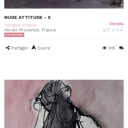
NUDE ATTITUDE - X
Vendu
Pixtabxl Station
Aix-en-Provence, France
8.3" X 11.4"
DE L'ARTISTE
Partager
Suivre
918