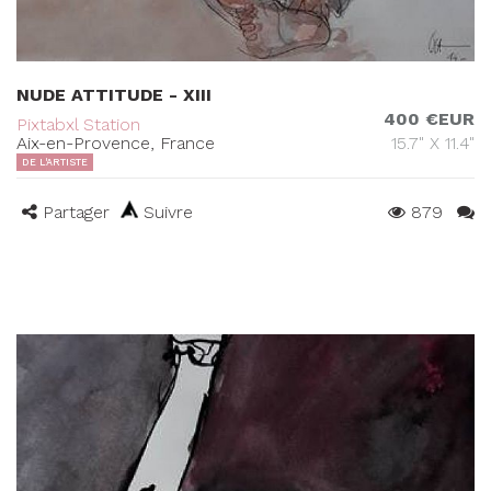
NUDE ATTITUDE - XIII
400 €EUR
Pixtabxl Station
Aix-en-Provence, France
15.7" X 11.4"
DE L'ARTISTE
Partager
Suivre
879