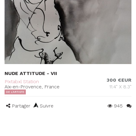
NUDE ATTITUDE - VII
300 €EUR
Pixtabxl Station
Aix-en-Provence, France
11.4" X 8.3"
DE L'ARTISTE
Partager
Suivre
945