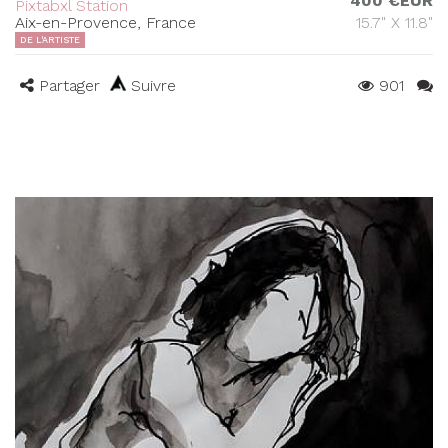
400 €EUR
Pixtabxl Station
Aix-en-Provence, France
15.7" X 11.8"
DE L'ARTISTE
Partager
Suivre
901