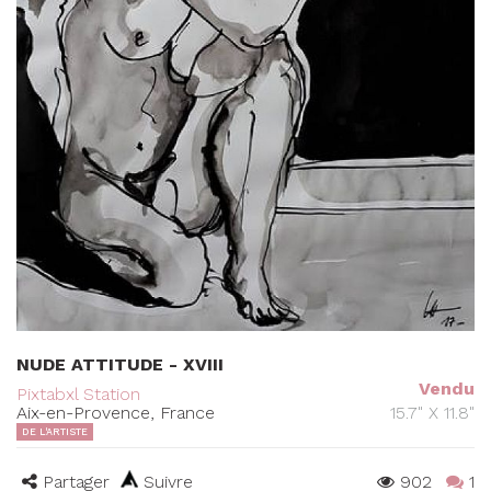
NUDE ATTITUDE - XVIII
Vendu
Pixtabxl Station
Aix-en-Provence, France
15.7" X 11.8"
DE L'ARTISTE
Partager
Suivre
902
1