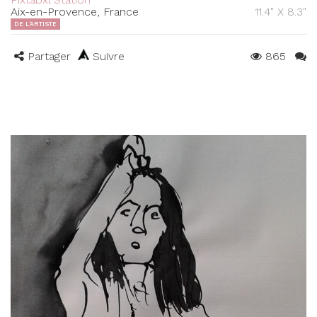
Aix-en-Provence, France
11.4" X 8.3"
DE L'ARTISTE
Partager
Suivre
865