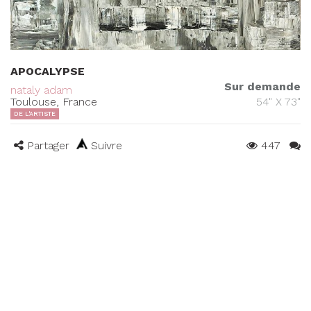
APOCALYPSE
Sur demande
nataly adam
Toulouse, France
54" X 73"
DE L'ARTISTE
Partager
Suivre
447