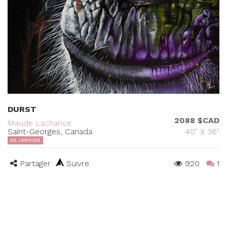
DURST
2088 $CAD
Maude Lachance
Saint-Georges, Canada
40" X 36"
DE L'ARTISTE
Partager
Suivre
920
1