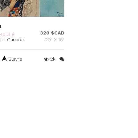
I
320 $CAD
Bouillé
lle, Canada
20" X 16"
Suivre
2k