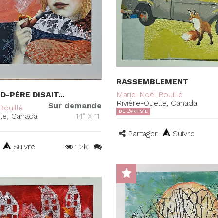
RASSEMBLEMENT
-PÈRE DISAIT...
Marie-Noël Bouillé
Rivière-Ouelle, Canada
Sur demande
Bouillé
DE L'ARTISTE
lle, Canada
14" X 11"
Partager
Suivre
Suivre
1.2k