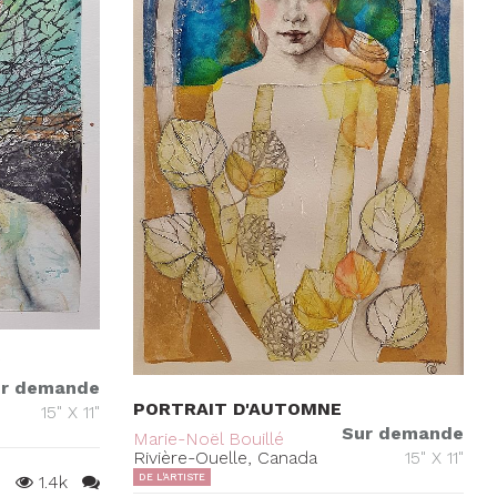
S
r demande
PORTRAIT D'AUTOMNE
15" X 11"
Sur demande
Marie-Noël Bouillé
Rivière-Ouelle, Canada
15" X 11"
1.4k
DE L'ARTISTE