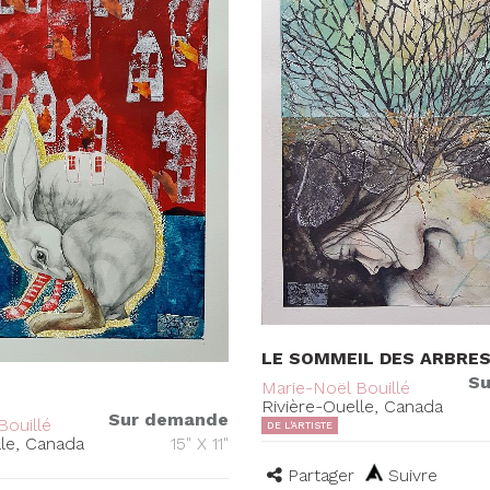
LE SOMMEIL DES ARBRE
Su
Marie-Noël Bouillé
Rivière-Ouelle, Canada
Sur demande
Bouillé
DE L'ARTISTE
lle, Canada
15" X 11"
Partager
Suivre