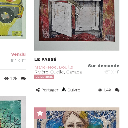
Vendu
LE PASSÉ
15" X 11"
Sur demande
Marie-Noël Bouillé
Rivière-Ouelle, Canada
15" X 11"
DE L'ARTISTE
1.2k
Partager
Suivre
1.4k