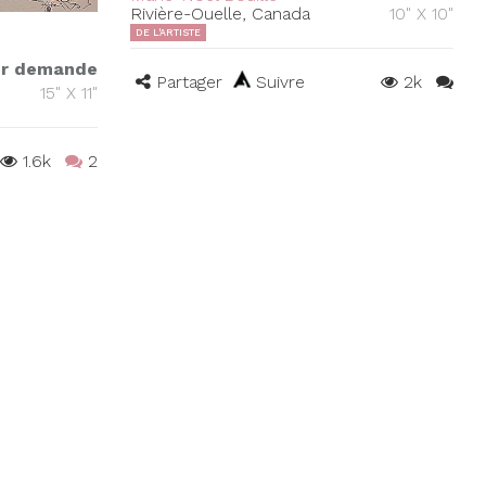
Rivière-Ouelle, Canada
10" X 10"
DE L'ARTISTE
r demande
Partager
Suivre
2k
15" X 11"
1.6k
2