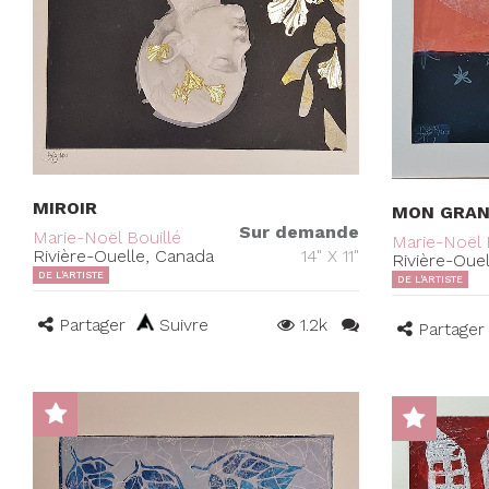
MIROIR
MON GRAND
Sur demande
Marie-Noël Bouillé
Marie-Noël 
Rivière-Ouelle, Canada
14" X 11"
Rivière-Oue
DE L'ARTISTE
DE L'ARTISTE
Partager
Suivre
1.2k
Partager