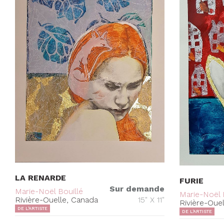
LA RENARDE
FURIE
Sur demande
Marie-Noël Bouillé
Marie-Noël 
Rivière-Ouelle, Canada
15" X 11"
Rivière-Oue
DE L'ARTISTE
DE L'ARTISTE