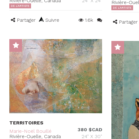
Rivière-Ouelle, Canada
24" X 24"
Rivière-Oue
DE L'ARTISTE
DE L'ARTISTE
Partager
Suivre
1.6k
Partager
TERRITOIRES
380 $CAD
Marie-Noël Bouillé
Rivière-Ouelle, Canada
24" X 30"