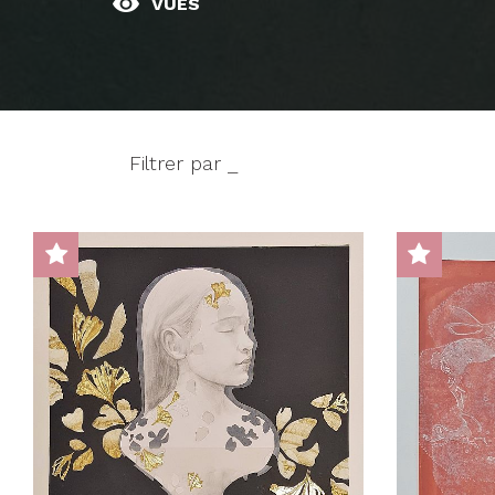
VUES
Filtrer par _