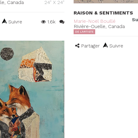
lle, Canada
24" X 24"
RAISON & SENTIMENTS
Su
Marie-Noël Bouillé
Suivre
1.6k
Rivière-Ouelle, Canada
DE L'ARTISTE
Partager
Suivre