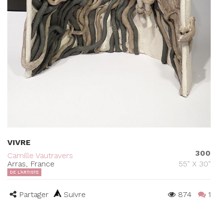
VIVRE
300
Camille Vautravers
Arras, France
55" X 30"
DE L'ARTISTE
Partager
Suivre
874
1