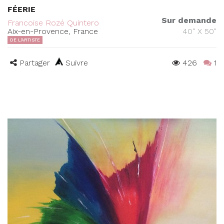
FÉERIE
Sur demande
Francoise Rozé Quintero
Aix-en-Provence, France
40" X 50"
DE L'ARTISTE
Partager
Suivre
426
1