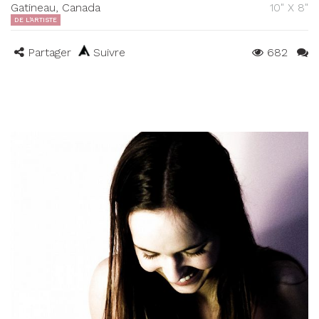
Gatineau, Canada
10" X 8"
DE L'ARTISTE
Partager
Suivre
682