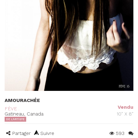
AMOURACHÉE
Vendu
FÈVE .
Gatineau, Canada
10" X 8"
DE L'ARTISTE
Partager
Suivre
593