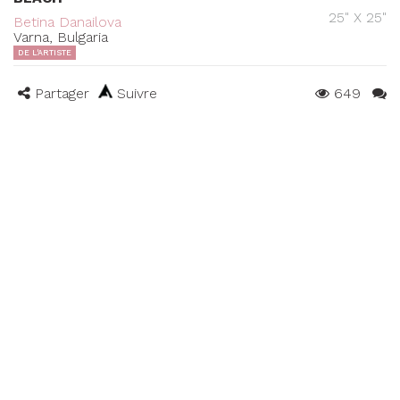
25" X 25"
Betina Danailova
Varna, Bulgaria
DE L'ARTISTE
Partager
Suivre
649