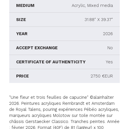
MEDIUM
Acrylic, Mixed media
SIZE
31.88" X 39.37"
YEAR
2026
ACCEPT EXCHANGE
No
CERTIFICATE OF AUTHENTICITY
Yes
PRICE
2750 €EUR
"Une fleur et trois feuilles de capucine" ©alainhalter
2026. Peintures acryliques Rembrandt et Amsterdam
de Royal Talens, pouring expériences Pébéo acryliques,
marqueurs acryliques Molotow sur toile montée sur
châssis Gerstaecker Classico. Tranches peintes. Année
: février 2026. Format (40F) de 81 (largeur) x 100