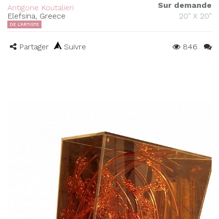
Sur demande
Antigone Koutalieri
Elefsina, Greece
20" X 20"
DE L'ARTISTE
Partager
Suivre
846