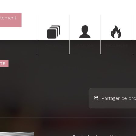
itement
Artistes
Tendances
Oeuvres
STE
Partager ce pro