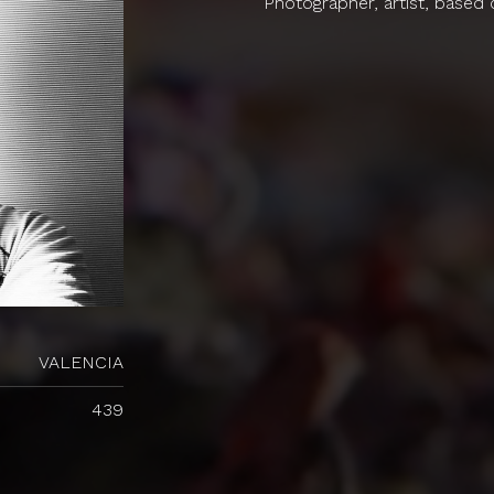
Photographer, artist, based 
VALENCIA
439