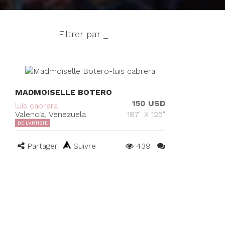
Filtrer par _
MADMOISELLE BOTERO
150 USD
luis cabrera
Valencia, Venezuela
187" X 125"
DE L'ARTISTE
Partager
Suivre
439