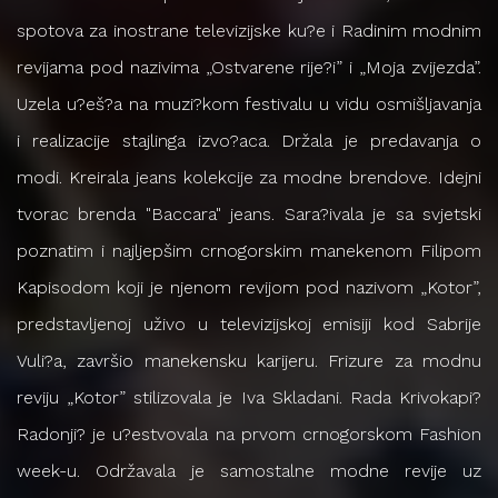
spotova za inostrane televizijske ku?e i Radinim modnim
revijama pod nazivima „Ostvarene rije?i” i „Moja zvijezda”.
Uzela u?eš?a na muzi?kom festivalu u vidu osmišljavanja
i realizacije stajlinga izvo?aca. Držala je predavanja o
modi. Kreirala jeans kolekcije za modne brendove. Idejni
tvorac brenda "Baccara" jeans. Sara?ivala je sa svjetski
poznatim i najljepšim crnogorskim manekenom Filipom
Kapisodom koji je njenom revijom pod nazivom „Kotor”,
predstavljenoj uživo u televizijskoj emisiji kod Sabrije
Vuli?a, završio manekensku karijeru. Frizure za modnu
reviju „Kotor” stilizovala je Iva Skladani. Rada Krivokapi?
Radonji? je u?estvovala na prvom crnogorskom Fashion
week-u. Održavala je samostalne modne revije uz