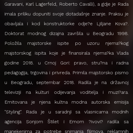
Garavani, Karl Lagerfeld, Roberto Cavalli), a gdje je Rada
imala priliku dopuniti svoje dotadašnje znanje. Praksu je
obavljala i kod konstruktorke odje?e Ljiljane Kova?.
Doktorat modnog dizajna završila u Beogradu 1998.
Položila majstorske ispite po uzoru njema?kog
majstorskog ispita koje je finansirala njema?ka Vlada
godine 2018. u Crnoj Gori: pravo, stru?na i radna
pedagogija, trgovina i privreda. Primila majstorsko pismo
u Beogradu, septembar 2018. Radila je na državnoj
televiziji na kulturi odijevanja voditelja i muzi?ara.
Emitovana je njena kultna modna autorska emisija
"Styling". Rada je u saradnji sa vlasnicama modnih
agencija Sonjom Štilet i Emom ?ivovi? radila sa
manekenima za potrebe snimanja filmova, reklamnih