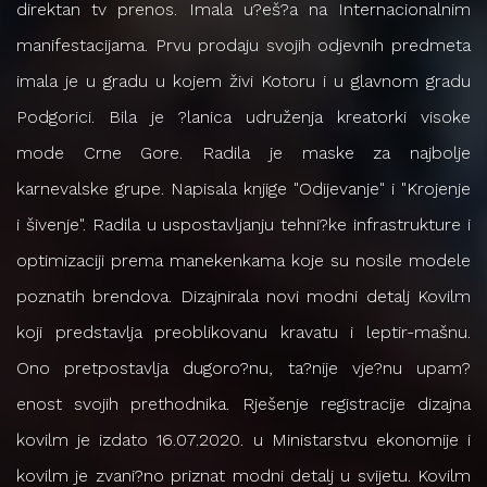
direktan tv prenos. Imala u?eš?a na Internacionalnim
manifestacijama. Prvu prodaju svojih odjevnih predmeta
imala je u gradu u kojem živi Kotoru i u glavnom gradu
Podgorici. Bila je ?lanica udruženja kreatorki visoke
mode Crne Gore. Radila je maske za najbolje
karnevalske grupe. Napisala knjige "Odijevanje" i "Krojenje
i šivenje". Radila u uspostavljanju tehni?ke infrastrukture i
optimizaciji prema manekenkama koje su nosile modele
poznatih brendova. Dizajnirala novi modni detalj Kovilm
koji predstavlja preoblikovanu kravatu i leptir-mašnu.
Ono pretpostavlja dugoro?nu, ta?nije vje?nu upam?
enost svojih prethodnika. Rješenje registracije dizajna
kovilm je izdato 16.07.2020. u Ministarstvu ekonomije i
kovilm je zvani?no priznat modni detalj u svijetu. Kovilm