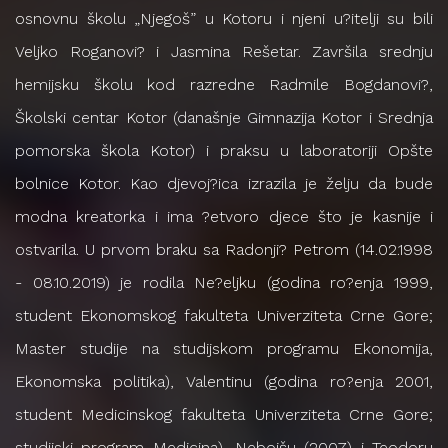
osnovnu školu „Njegoš” u Kotoru i njeni u?itelji su bili
Veljko Roganovi? i Jasmina Rešetar. Završila srednju
hemijsku školu kod razredne Radmile Bogdanovi?,
Školski centar Kotor (današnje Gimnazija Kotor i Srednja
pomorska škola Kotor) i praksu u laboratoriji Opšte
bolnice Kotor. Kao djevoj?ica izrazila je želju da bude
modna kreatorka i ima ?etvoro djece što je kasnije i
ostvarila. U prvom braku sa Radonji? Petrom (14.02.1998
- 08.10.2019) je rodila Ne?eljku (godina ro?enja 1999,
student Ekonomskog fakulteta Univerziteta Crne Gore;
Master studije na studijskom programu Ekonomija,
Ekonomska politika), Valentinu (godina ro?enja 2001,
student Medicinskog fakulteta Univerziteta Crne Gore;
studijski program Medicina), Nebojšu (2007) i Teodoru