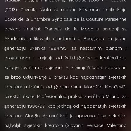
(2013). Završila školu za modnu kreatorku i stilistkinju
École de la Chambre Syndicale de la Couture Parisienne
devient l'Institut Français de la Mode u saradnji sa
Akademijom likovnih umetnosti u Beogradu za jednu
generaciju u?enika 1994/95. sa nastavnim planom i
programom u trajanju od ?etiri godine u kontinuitetu,
koju je završila sa ocjenom A, kreiraju?i kadar sposoban
za brzo uklju?ivanje u praksu kod najpoznatijih svjetskih
kreatora u trajanju od godinu dana. Mom?ilo Kova?evi?,
direktor škole. Profesionalnu praksu završila u Milanu. za
generaciju 1996/97. kod jednog od najpoznatijih svjetskih
kreatora Giorgio Armani koji je upoznao i sa nekoliko
najboljih svjetskih kreatora (Giovanni Versace, Valentino