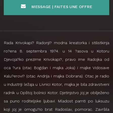
MESSAGE | FAITES UNE OFFRE
Rada Krivokapi? Radonji? modna kreatorka i stilistkinja
ro?ena 8. septembra 1974. u 14 ?asova u Kotoru
Djevoja?ko prezime Krivokapi?, pravo ime Radojka od
oca ?ura (otac Bogdan i majka Joka) i majke Vidosave
Kalu?erovi? (otac Andrija i majka Dobrana). Otac je radio
u industriji ležaja u Livnici Kotor, majka je bila zdravstveni
radnik u Opštoj bolnici Kotor. Djetinjstvo joj je obilježeno
sa puno roditeljske ljubavi. Mladost pamti po luksuzu
koji joj je omogu?io brat Radoslav, pomorac. Završila