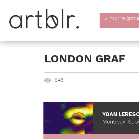
S'inscrire
gratu
LONDON GRAF
845
YOAN LERES
Montreux, Suis