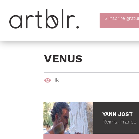
S'inscrire
gratu
VENUS
1k
YANN JOST
Reims, France