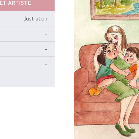
ET ARTISTE
Illustration
-
-
-
-