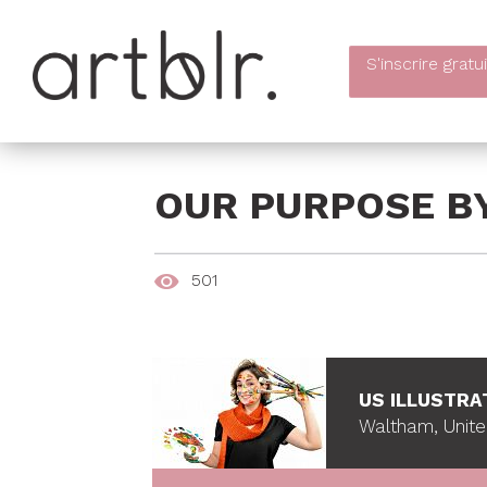
S'inscrire
gratu
OUR PURPOSE BY
501
US ILLUSTRA
Waltham, Unite