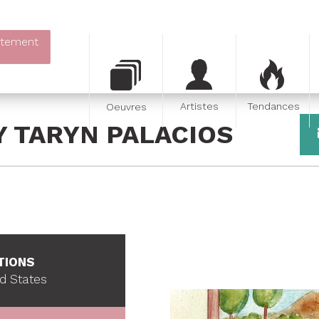
itement
Artistes
Tendances
Oeuvres
 TARYN PALACIOS
TIONS
d States