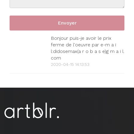
Bonjour puis-je avoir le prix
ferme de l'oeuvre par e-m a i
l:didosemax(a r o b a s e)g m a i l.
com
2020-04-15 14:13:53