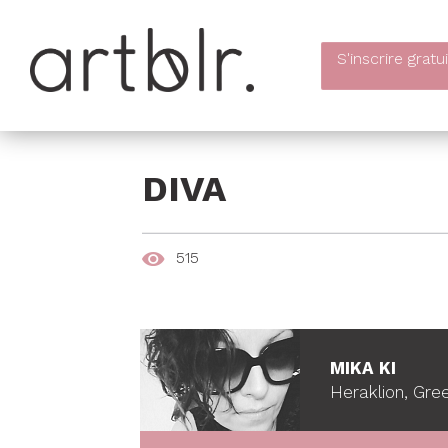
S'inscrire
gratu
DIVA
515
MIKA KI
Heraklion, Gre