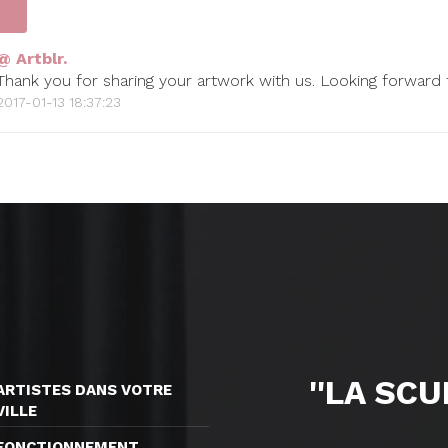
@ Artblr.
Thank you for sharing your artwork with us. Looking forward
2017-01-13 18:37:23
''LA SC
ARTISTES DANS VOTRE
VILLE
FONCTIONNEMENT