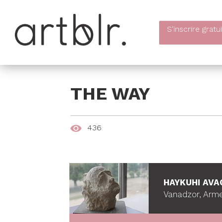
S'inscrire
gratu
THE WAY
436
HAYKUHI AVA
Vanadzor, Arm