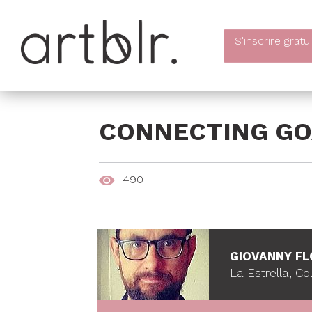
S'inscrire
gratu
CONNECTING GO
490
GIOVANNY F
La Estrella, C