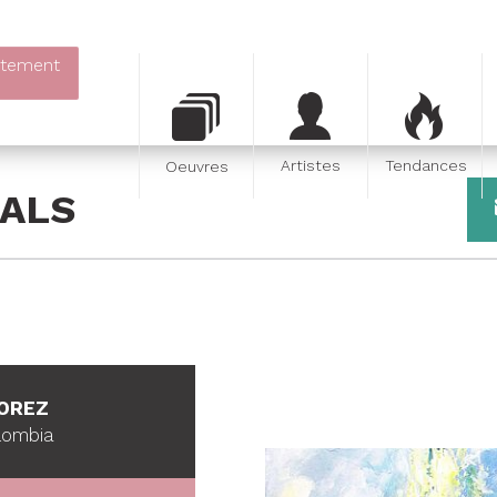
itement
Artistes
Tendances
Oeuvres
ALS
LOREZ
olombia