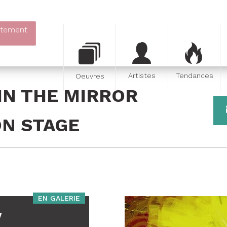
itement
Artistes
Tendances
Oeuvres
IN THE MIRROR
ON STAGE
EN GALERIE
V