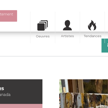
itement
Artistes
Tendances
Oeuvres
RS
anada