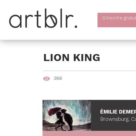
S'inscrire
gratu
LION KING
386
ÉMILIE DEME
Brownsburg, C