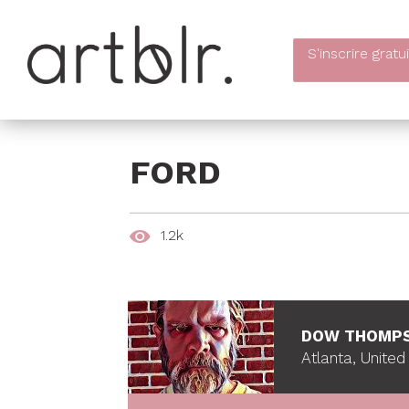
S'inscrire
gratu
FORD
1.2k
DOW THOMP
Atlanta, United