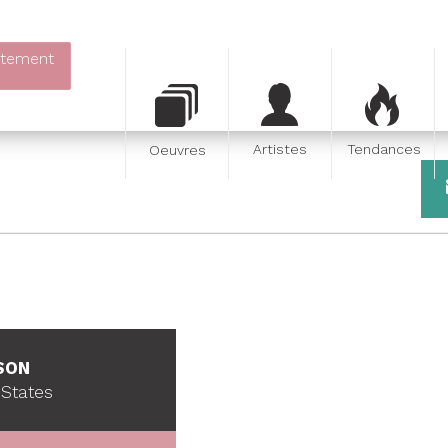
itement
Artistes
Tendances
Oeuvres
SON
 States