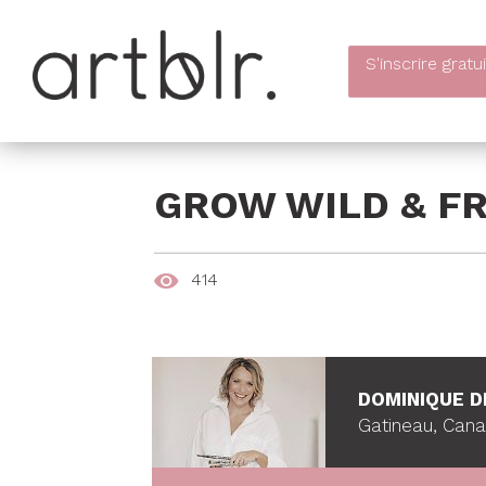
S'inscrire
gratu
GROW WILD & F
414
DOMINIQUE D
Gatineau, Can