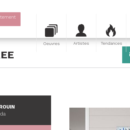
itement
Artistes
Tendances
Oeuvres
REE
ROUIN
ada