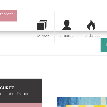
itement
Artistes
Tendances
Oeuvres
 CUREZ
r-Loire, France