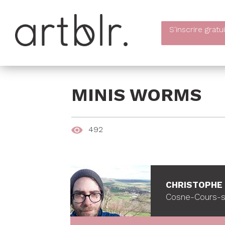
S'inscrire
gratu
MINIS WORMS
492
CHRISTOPHE
Cosne-Cours-su