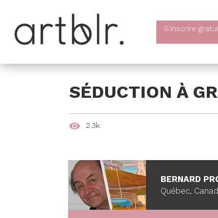
S'inscrire
gratu
SÉDUCTION À G
2.3k
BERNARD PR
Québec, Cana