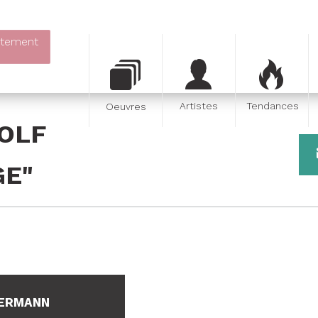
itement
Artistes
Tendances
Oeuvres
GOLF
E"
ERMANN