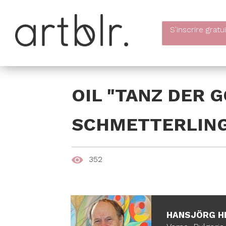
S'inscrire
gratu
OIL "TANZ DER 
SCHMETTERLING
352
HANSJÖRG H