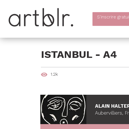
S'inscrire
gratu
ISTANBUL - A4
1.2k
ALAIN HALTE
Aubervilliers, 