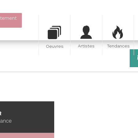
itement
Artistes
Tendances
Oeuvres
R
France