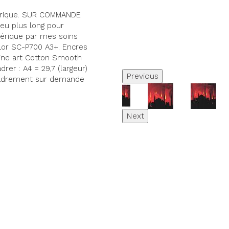
umérique. SUR COMMANDE
peu plus long pour
umérique par mes soins
or SC-P700 A3+. Encres
ine art Cotton Smooth
drer : A4 = 29,7 (largeur)
Previous
cadrement sur demande
Next