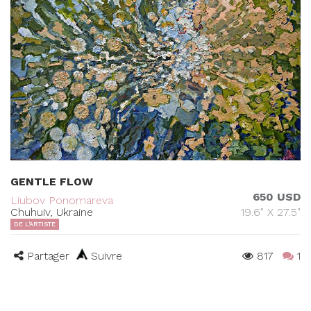
GENTLE FLOW
650 USD
Liubov Ponomareva
Chuhuiv, Ukraine
19.6" X 27.5"
DE L'ARTISTE
Partager
Suivre
817
1