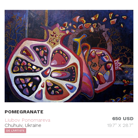
POMEGRANATE
650 USD
Liubov Ponomareva
Chuhuiv, Ukraine
19.7" X 28.7"
DE L'ARTISTE