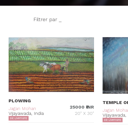
Filtrer par _
PLOWING
TEMPLE O
25000 ₹INR
Jagan Mohan
Jagan Moha
Vijayawada, India
20" X 30"
Vijayawada, 
DE L'ARTISTE
DE L'ARTISTE