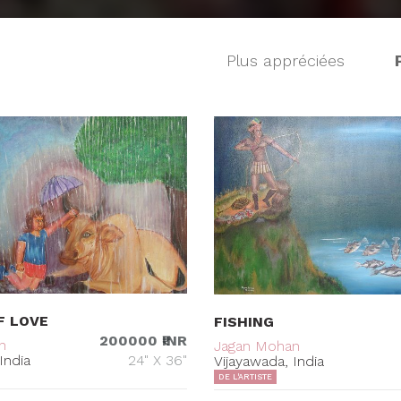
Plus appréciées
F LOVE
FISHING
200000 ₹INR
n
Jagan Mohan
India
24" X 36"
Vijayawada, India
DE L'ARTISTE