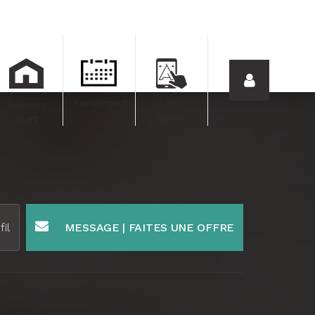
Événements
Galeries
Artblr
d'art
Now.
fil
MESSAGE | FAITES UNE OFFRE