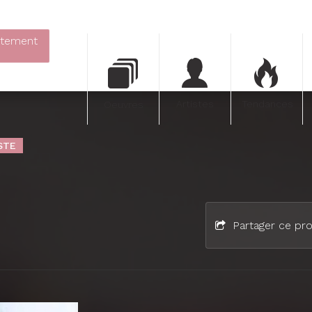
itement
Artistes
Tendances
Oeuvres
STE
Partager ce pro