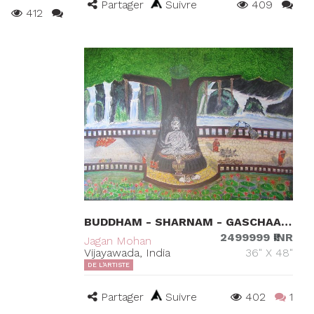
Partager
Suivre
409
412
BUDDHAM - SHARNAM - GASCHAAMI
2499999 ₹INR
Jagan Mohan
Vijayawada, India
36" X 48"
DE L'ARTISTE
Partager
Suivre
402
1