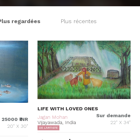
Plus regardées
Plus récentes
LIFE WITH LOVED ONES
Sur demande
Jagan Mohan
25000 ₹INR
Vijayawada, India
22" X 34"
20" X 30"
DE L'ARTISTE