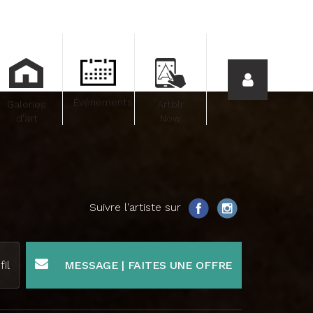
Événements
Galeries
Artblr
d'art
Now.
Suivre l'artiste sur
fil
MESSAGE | FAITES UNE OFFRE