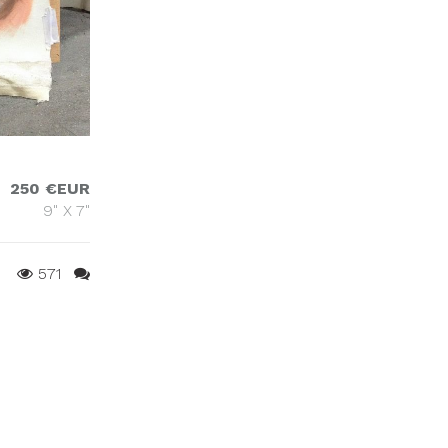
250 €EUR
9" X 7"
571