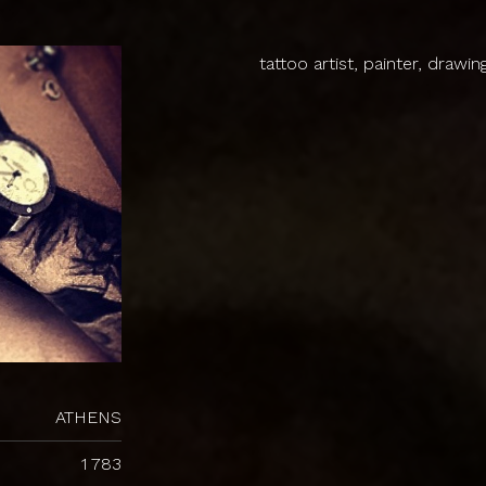
tattoo artist, painter, drawin
ATHENS
1 783