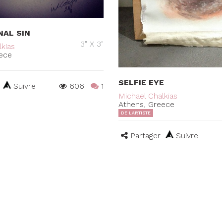
NAL SIN
3" X 3"
kias
ece
SELFIE EYE
Suivre
606
1
Michael Chalkias
Athens, Greece
DE L'ARTISTE
Partager
Suivre