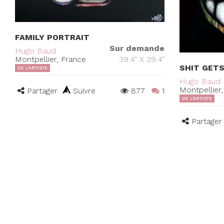
FAMILY PORTRAIT
Sur demande
Hugo Baud
Montpellier, France
39.4" X 39.4"
SHIT GET
DE L'ARTISTE
Hugo Baud
Montpellier
Partager
Suivre
877
1
DE L'ARTISTE
Partager