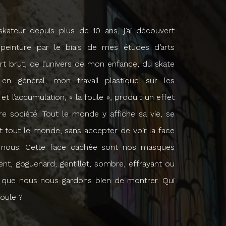
skateur depuis plus de 10 ans, j’ai découvert
a peinture par le biais de mes études d’arts
’art brut, de l’univers de mon enfance, du skate
n général, mon travail plastique sur les
et l’accumulation, « la foule », produit un effet
tre société. Tout le monde y affiche sa vie, se
et tout le monde, sans accepter de voir la face
 nous. Cette face cachée sont nos masques
cent, goguenard, gentillet, sombre, effrayant ou
s que nous nous gardons bien de montrer. Qui
oule ?