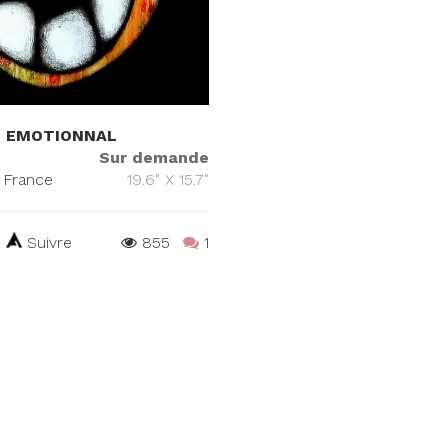
S EMOTIONNAL
Sur demande
, France
19.6" X 15.7"
Suivre
855
1