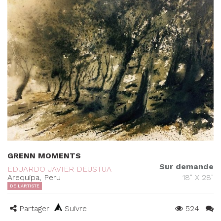
GRENN MOMENTS
Sur demande
EDUARDO JAVIER DEUSTUA
Arequipa, Peru
18" X 28"
DE L'ARTISTE
Partager
Suivre
524